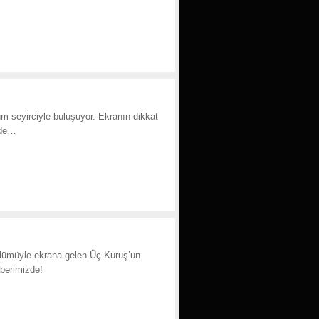
m seyirciyle buluşuyor. Ekranın dikkat
zde…
ölümüyle ekrana gelen Üç Kuruş’un
aberimizde!