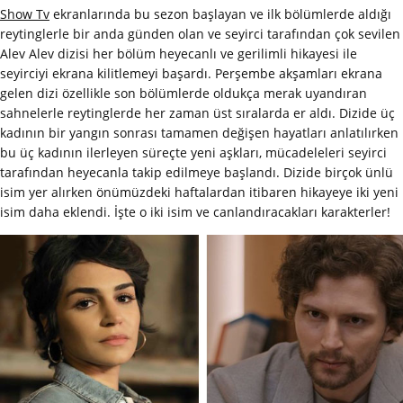
Show Tv
ekranlarında bu sezon başlayan ve ilk bölümlerde aldığı
reytinglerle bir anda günden olan ve seyirci tarafından çok sevilen
Alev Alev dizisi her bölüm heyecanlı ve gerilimli hikayesi ile
seyirciyi ekrana kilitlemeyi başardı. Perşembe akşamları ekrana
gelen dizi özellikle son bölümlerde oldukça merak uyandıran
sahnelerle reytinglerde her zaman üst sıralarda er aldı. Dizide üç
kadının bir yangın sonrası tamamen değişen hayatları anlatılırken
bu üç kadının ilerleyen süreçte yeni aşkları, mücadeleleri seyirci
tarafından heyecanla takip edilmeye başlandı. Dizide birçok ünlü
isim yer alırken önümüzdeki haftalardan itibaren hikayeye iki yeni
isim daha eklendi. İşte o iki isim ve canlandıracakları karakterler!