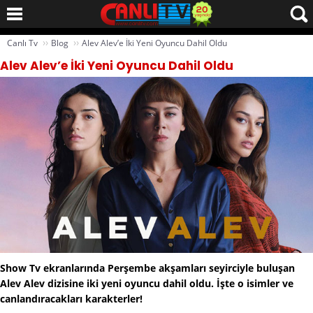
››
››
Canlı Tv
Blog
Alev Alev’e İki Yeni Oyuncu Dahil Oldu
Alev Alev’e İki Yeni Oyuncu Dahil Oldu
Show Tv ekranlarında Perşembe akşamları seyirciyle buluşan
Alev Alev dizisine iki yeni oyuncu dahil oldu. İşte o isimler ve
canlandıracakları karakterler!