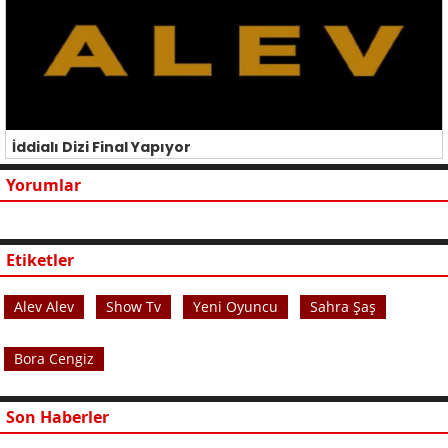
İddialı Dizi Final Yapıyor
Yorumlar
Etiketler
Alev Alev
Show Tv
Yeni Oyuncu
Sahra Şaş
Bora Cengiz
Son Haberler