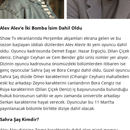
Alev Alev’e İki Bomba İsim Dahil Oldu
Show Tv ekranlarında Perşembe akşamları ekrana gelen ve bu
sezon başlayan iddialı dizilerden Alev Alev’e iki yeni oyuncu dahil
oldu. Oyuncu kadrosunda Demet Evgar, Hazar Ergüçlü, Dilan Çiçek
deniz, Cihangir Ceyhan ve Cem Bender gibi ünlü isimler yer alıyor.
Dizinin oyuncu kadrosuna önümüzdeki bölümlerden itibaren ise
genç oyuncular Sahra Şaş ve Bora Cengiz dahil oldu. Güzel oyuncu
Sahra Şaş dizide Ömer karakterinin (Cihangir Ceyhan) mahalleden
eski kız arkadaşı Zeyno karakterini canlandırın Bora Cengiz ise
Rüya karakterinin (Dilan Çiçek Deniz) iş başvurusunda bulunduğu
hukuk bürosunun sahibi ve aynı zamanda üniversite arkadaşı
Serkan karakterine hayat verecek. Oyuncular bu 11 Mart’ta
yayınlanacak bölümle birlikte diziye dahil olacak.
Sahra Şaş Kimdir?
Alev Alev dizisine Zeyno karakteriyle dahil olan güzel oyuncu