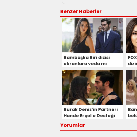
Benzer Haberler
Bambaşka Biri dizisi
FOX
ekranlara veda mı
dizi
ediyor?
dahi
Burak Deniz'in Partneri
Bamb
Hande Erçel'e Desteği
böl
Dikkat Çekti
izle
Yorumlar