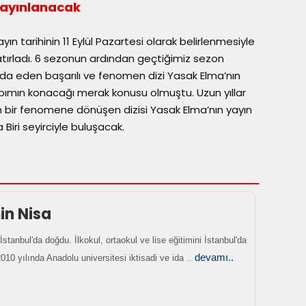
yayınlanacak
ın tarihinin 11 Eylül Pazartesi olarak belirlenmesiyle
hatırladı. 6 sezonun ardından geçtiğimiz sezon
da eden başarılı ve fenomen dizi Yasak Elma’nın
pımın konacağı merak konusu olmuştu. Uzun yıllar
m bir fenomene dönüşen dizisi Yasak Elma’nın yayın
ri seyirciyle buluşacak.
n Nisa
İstanbul'da doğdu. İlkokul, ortaokul ve lise eğitimini İstanbul'da
devamı..
10 yılında Anadolu universitesi iktisadi ve ida ..