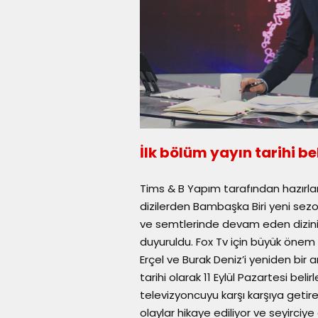
İlk bölüm yayın tarihi bel
Tims & B Yapım tarafından hazırlan
dizilerden Bambaşka Biri yeni sezon
ve semtlerinde devam eden dizinin
duyuruldu. Fox Tv için büyük önem t
Erçel ve Burak Deniz’i yeniden bir 
tarihi olarak 11 Eylül Pazartesi belirl
televizyoncuyu karşı karşıya getire
olaylar hikaye ediliyor ve seyirciye