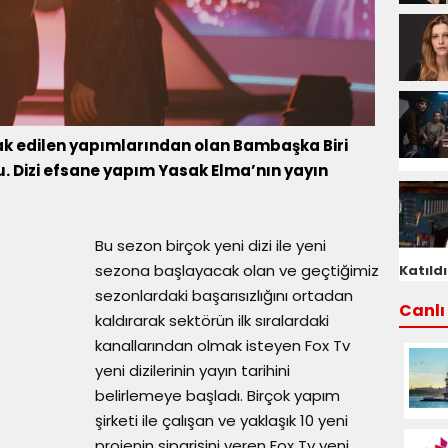
ak edilen yapımlarından olan Bambaşka Biri
oldu. Dizi efsane yapım Yasak Elma’nın yayın
Bu sezon birçok yeni dizi ile yeni
sezona başlayacak olan ve geçtiğimiz
Katıldı
sezonlardaki başarısızlığını ortadan
Canlı 
kaldırarak sektörün ilk sıralardaki
kanallarından olmak isteyen Fox Tv
yeni dizilerinin yayın tarihini
belirlemeye başladı. Birçok yapım
şirketi ile çalışan ve yaklaşık 10 yeni
projenin siparişini veren Fox Tv yeni