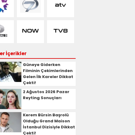
r İçerikler
Güneye Giderken
Filminin Çekimlerinden
Gelen İlk Kareler Dikkat
Çekti!
2 Ağustos 2026 Pazar
Reyting Sonuçları
Kerem Bürsin Başrolü
Olduğu Grand Maison
İstanbul Dizisiyle Dikkat
Çekti!