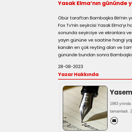
Yasak Elma’nın gününde 
Öbür taraftan Bambaşka Biri’nin yay
Fox Tv’nin seyircisi Yasak Elma’yı 
sonunda seyirciye ve ekranlara ve
yayın gününe ve saatine hangi ya
kanalın en çok reyting alan ve ta
gününde bundan sonra Bambaşka Bi
28-08-2023
Yazar Hakkında
Yasemi
1983 yılında 
tamamladı. 20