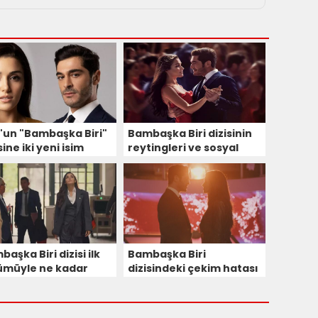
'un "Bambaşka Biri"
Bambaşka Biri dizisinin
sine iki yeni isim
reytingleri ve sosyal
l oldu
medya arasındaki
uçurum şaşkına uğrattı
aşka Biri dizisi ilk
Bambaşka Biri
ümüyle ne kadar
dizisindeki çekim hatası
ndi?
gözlerden kaçmadı