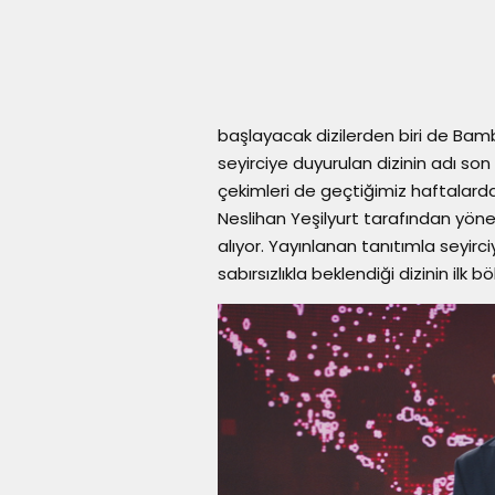
başlayacak dizilerden biri de Bamb
seyirciye duyurulan dizinin adı so
çekimleri de geçtiğimiz haftalard
Neslihan Yeşilyurt tarafından yön
alıyor. Yayınlanan tanıtımla seyir
sabırsızlıkla beklendiği dizinin ilk b