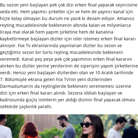
Bu sezon yeni başlayan pek çok dizi erken final yaparak seyircisine
veda etti. Hem yapımcı şirketler için ve hem de yayıncı kanal için
hiçte kolay olmayan bu durum ne yazık ki devam ediyor. Amansız
reyting mücadelesinde beklenenin altında kalan ve milyonlarca
liraya mal olarak hem yapım şirketine hem de kanalına
kaybettirmeye başlayan diziler için ister istemez erken final kararı
alınıyor. Fox Tv ekranlarında yayınlanan diziler bu sezon ve
geçtiğimiz sezon bir türlü reyting mücadelesinde bekleneni
veremedi. Kanal peş peşe pek çok yapımının erken final kararını
alırken bu diziler yerine yenilerinin de siperişini yapım şirketlerine
verdi. Henüz yeni başlayan dizilerden olan ve 10 Aralık tarihinde
7. Bölümüyle ekrana gelen Fox Tv’nin yeni dizilerinden
Darmaduman’ın da reytinglerde bekleneni verememesi üzerine
dizi için erken final kararı alındı. Sezona iddialı başlayan ve
kadrosunda güçlü isimlerin yer aldığı dizinin final yapacak olması
sektörde şaşkınlık yarattı.