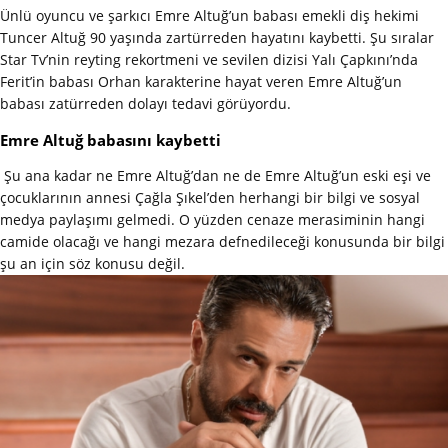
Ünlü oyuncu ve şarkıcı Emre Altuğ’un babası emekli diş hekimi
Tuncer Altuğ 90 yaşında zartürreden hayatını kaybetti. Şu sıralar
Star Tv’nin reyting rekortmeni ve sevilen dizisi Yalı Çapkını’nda
Ferit’in babası Orhan karakterine hayat veren Emre Altuğ’un
babası zatürreden dolayı tedavi görüyordu.
Emre Altuğ babasını kaybetti
Şu ana kadar ne Emre Altuğ’dan ne de Emre Altuğ’un eski eşi ve
çocuklarının annesi Çağla Şıkel’den herhangi bir bilgi ve sosyal
medya paylaşımı gelmedi. O yüzden cenaze merasiminin hangi
camide olacağı ve hangi mezara defnedileceği konusunda bir bilgi
şu an için söz konusu değil.