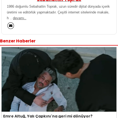
1986 doğumlu Sebahattin Toprak, uzun süredir dijital dünyada içerik
üretimi ve editörlük yapmaktadır. Çeşitli internet sitelerinde makale,
h ..
devamı..
Benzer Haberler
Emre Altuğ, Yalı Çapkını'na geri mi dönüyor?