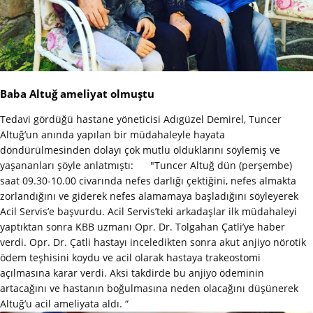
Baba Altuğ ameliyat olmuştu
Tedavi gördüğü hastane yöneticisi Adıgüzel Demirel, Tuncer
Altuğ’un anında yapılan bir müdahaleyle hayata
döndürülmesinden dolayı çok mutlu olduklarını söylemiş ve
yaşananları şöyle anlatmıştı: "Tuncer Altuğ dün (perşembe)
saat 09.30-10.00 civarında nefes darlığı çektiğini, nefes almakta
zorlandığını ve giderek nefes alamamaya başladığını söyleyerek
Acil Servis’e başvurdu. Acil Servis’teki arkadaşlar ilk müdahaleyi
yaptıktan sonra KBB uzmanı Opr. Dr. Tolgahan Çatli’ye haber
verdi. Opr. Dr. Çatli hastayı inceledikten sonra akut anjiyo nörotik
ödem teşhisini koydu ve acil olarak hastaya trakeostomi
açılmasına karar verdi. Aksi takdirde bu anjiyo ödeminin
artacağını ve hastanın boğulmasına neden olacağını düşünerek
Altuğ’u acil ameliyata aldı. “