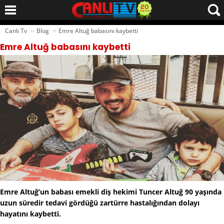
››
››
Canlı Tv
Blog
Emre Altuğ babasını kaybetti
Emre Altuğ babasını kaybetti
Emre Altuğ’un babası emekli diş hekimi Tuncer Altuğ 90 yaşında
uzun süredir tedavi gördüğü zartürre hastalığından dolayı
hayatını kaybetti.