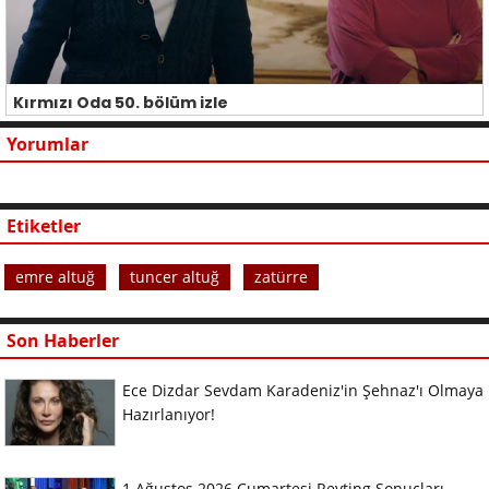
Kırmızı Oda 50. bölüm izle
Yorumlar
Etiketler
emre altuğ
tuncer altuğ
zatürre
Son Haberler
Ece Dizdar Sevdam Karadeniz'in Şehnaz'ı Olmaya
Hazırlanıyor!
1 Ağustos 2026 Cumartesi Reyting Sonuçları