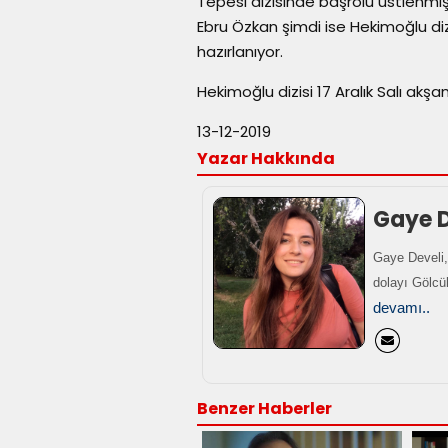
Tepesi dizisinde başrolü üstlenmiş
Ebru Özkan şimdi ise Hekimoğlu diz
hazırlanıyor.
Hekimoğlu dizisi 17 Aralık Salı akş
13-12-2019
Yazar Hakkında
Gaye D
Gaye Develi,
dolayı Gölcü
devamı..
Benzer Haberler