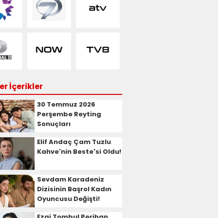
r İçerikler
30 Temmuz 2026
Perşembe Reyting
Sonuçları
Elif Andaç Çam Tuzlu
Kahve'nin Beste'si Oldu!
Sevdam Karadeniz
Dizisinin Başrol Kadın
Oyuncusu Değişti!
Ezgi Tombul Perihan