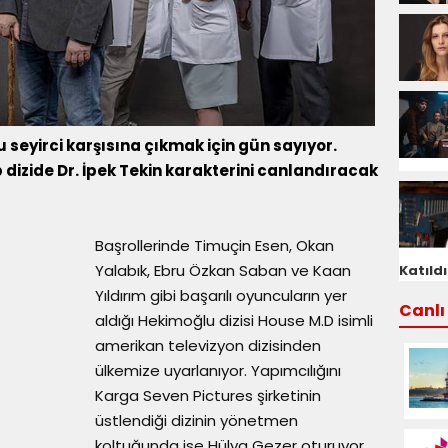
u seyirci karşısına çıkmak için gün sayıyor.
izide Dr. İpek Tekin karakterini canlandıracak
Başrollerinde Timuçin Esen, Okan
Yalabık, Ebru Özkan Saban ve Kaan
Katıldı
Yıldırım gibi başarılı oyuncuların yer
Canlı 
aldığı Hekimoğlu dizisi House M.D isimli
amerikan televizyon dizisinden
ülkemize uyarlanıyor. Yapımcılığını
Karga Seven Pictures şirketinin
üstlendiği dizinin yönetmen
koltuğunda ise Hülya Gezer oturuyor.