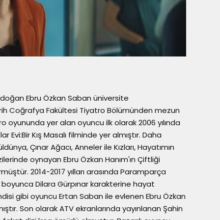
a doğan Ebru Özkan Saban üniversite
 Tarih Coğrafya Fakültesi Tiyatro Bölümünden mezun
ro oyununda yer alan oyuncu ilk olarak 2006 yılında
Evi:Bir Kış Masalı filminde yer almıştır. Daha
ldünya, Çınar Ağacı, Anneler ile Kızları, Hayatımın
izilerinde oynayan Ebru Özkan Hanım'ın Çiftliği
görmüştür. 2014-2017 yılları arasında Paramparça
n boyunca Dilara Gürpınar karakterine hayat
endisi gibi oyuncu Ertan Saban ile evlenen Ebru Özkan
 almıştır. Son olarak ATV ekranlarında yayınlanan Şahin