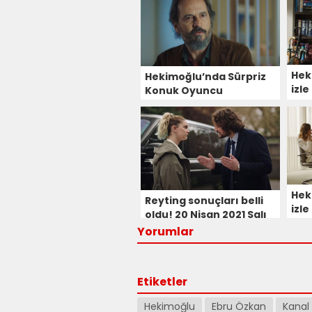
Hek
Hekimoğlu’nda Sürpriz
izle
Konuk Oyuncu
Hek
Reyting sonuçları belli
izle
oldu! 20 Nisan 2021 Salı
en çok izlenen program
Yorumlar
hangisi oldu?
Etiketler
Hekimoğlu
Ebru Özkan
Kanal