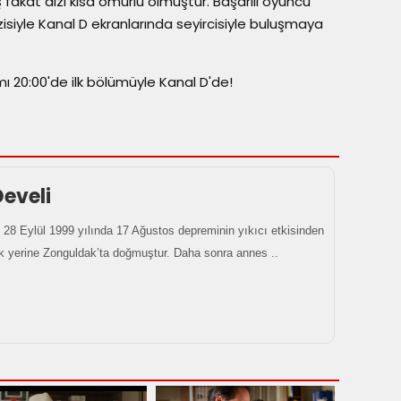
 fakat dizi kısa ömürlü olmuştur. Başarılı oyuncu
isiyle Kanal D ekranlarında seyircisiyle buluşmaya
amı 20:00'de ilk bölümüyle Kanal D'de!
eveli
 28 Eylül 1999 yılında 17 Ağustos depreminin yıkıcı etkisinden
k yerine Zonguldak’ta doğmuştur. Daha sonra annes ..