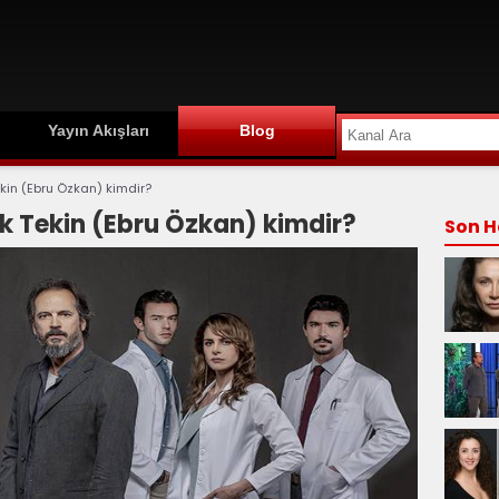
Yayın Akışları
Blog
ekin (Ebru Özkan) kimdir?
ek Tekin (Ebru Özkan) kimdir?
Son H