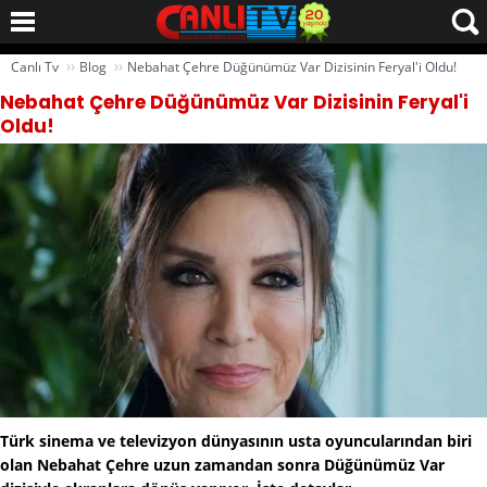
››
››
Canlı Tv
Blog
Nebahat Çehre Düğünümüz Var Dizisinin Feryal'i Oldu!
Nebahat Çehre Düğünümüz Var Dizisinin Feryal'i
Oldu!
Türk sinema ve televizyon dünyasının usta oyuncularından biri
olan Nebahat Çehre uzun zamandan sonra Düğünümüz Var