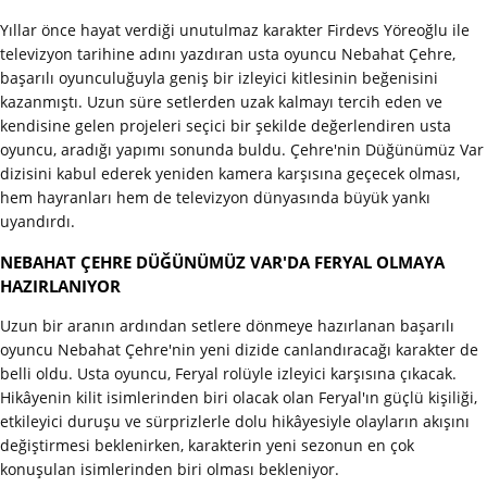
Yıllar önce hayat verdiği unutulmaz karakter Firdevs Yöreoğlu ile
televizyon tarihine adını yazdıran usta oyuncu Nebahat Çehre,
başarılı oyunculuğuyla geniş bir izleyici kitlesinin beğenisini
kazanmıştı. Uzun süre setlerden uzak kalmayı tercih eden ve
kendisine gelen projeleri seçici bir şekilde değerlendiren usta
oyuncu, aradığı yapımı sonunda buldu. Çehre'nin Düğünümüz Var
dizisini kabul ederek yeniden kamera karşısına geçecek olması,
hem hayranları hem de televizyon dünyasında büyük yankı
uyandırdı.
NEBAHAT ÇEHRE DÜĞÜNÜMÜZ VAR'DA FERYAL OLMAYA
HAZIRLANIYOR
Uzun bir aranın ardından setlere dönmeye hazırlanan başarılı
oyuncu Nebahat Çehre'nin yeni dizide canlandıracağı karakter de
belli oldu. Usta oyuncu, Feryal rolüyle izleyici karşısına çıkacak.
Hikâyenin kilit isimlerinden biri olacak olan Feryal'ın güçlü kişiliği,
etkileyici duruşu ve sürprizlerle dolu hikâyesiyle olayların akışını
değiştirmesi beklenirken, karakterin yeni sezonun en çok
konuşulan isimlerinden biri olması bekleniyor.