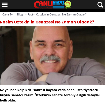
››
››
Canlı Tv
Blog
Rasim Öztekin’in Cenazesi Ne Zaman Olacak?
Rasim Öztekin’in Cenazesi Ne Zaman Olacak?
62 yalında kalp krizi sonrası hayata veda eden usta tiyatrocu
büyük sanatçı Rasim Öztekin’in cenaze töreniyle ilgili detaylar
belli oldu.