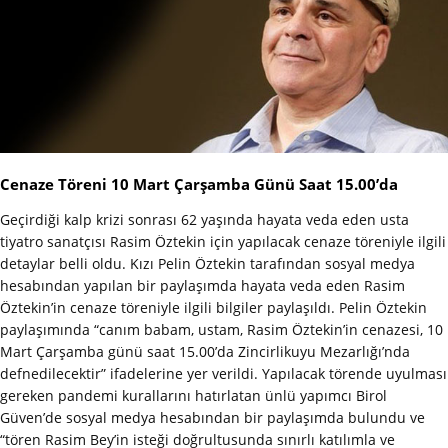
Cenaze Töreni 10 Mart Çarşamba Günü Saat 15.00’da
Geçirdiği kalp krizi sonrası 62 yaşında hayata veda eden usta
tiyatro sanatçısı Rasim Öztekin için yapılacak cenaze töreniyle ilgili
detaylar belli oldu. Kızı Pelin Öztekin tarafından sosyal medya
hesabından yapılan bir paylaşımda hayata veda eden Rasim
Öztekin’in cenaze töreniyle ilgili bilgiler paylaşıldı. Pelin Öztekin
paylaşımında “canım babam, ustam, Rasim Öztekin’in cenazesi, 10
Mart Çarşamba günü saat 15.00’da Zincirlikuyu Mezarlığı’nda
defnedilecektir” ifadelerine yer verildi. Yapılacak törende uyulması
gereken pandemi kurallarını hatırlatan ünlü yapımcı Birol
Güven’de sosyal medya hesabından bir paylaşımda bulundu ve
“tören Rasim Bey’in isteği doğrultusunda sınırlı katılımla ve