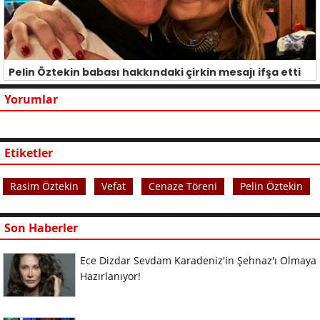
Pelin Öztekin babası hakkındaki çirkin mesajı ifşa etti
Yorumlar
Etiketler
Rasim Öztekin
Vefat
Cenaze Töreni
Pelin Öztekin
Son Haberler
Ece Dizdar Sevdam Karadeniz'in Şehnaz'ı Olmaya
Hazırlanıyor!