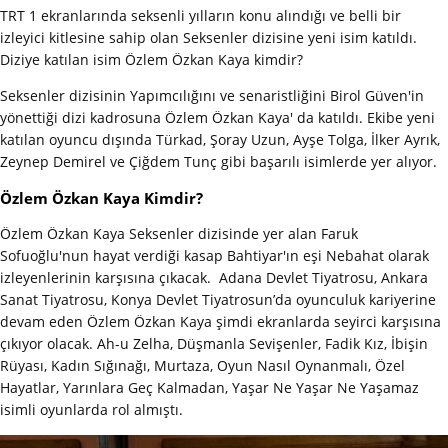
TRT 1 ekranlarında seksenli yılların konu alındığı ve belli bir
izleyici kitlesine sahip olan Seksenler dizisine yeni isim katıldı.
Diziye katılan isim Özlem Özkan Kaya kimdir?
Seksenler dizisinin Yapımcılığını ve senaristliğini Birol Güven'in
yönettiği dizi kadrosuna Özlem Özkan Kaya' da katıldı. Ekibe yeni
katılan oyuncu dışında Türkad, Şoray Uzun, Ayşe Tolga, İlker Ayrık,
Zeynep Demirel ve Çiğdem Tunç gibi başarılı isimlerde yer alıyor.
Özlem Özkan Kaya Kimdir?
Özlem Özkan Kaya Seksenler dizisinde yer alan Faruk
Sofuoğlu'nun hayat verdiği kasap Bahtiyar'ın eşi Nebahat olarak
izleyenlerinin karşısına çıkacak. Adana Devlet Tiyatrosu, Ankara
Sanat Tiyatrosu, Konya Devlet Tiyatrosun’da oyunculuk kariyerine
devam eden Özlem Özkan Kaya şimdi ekranlarda seyirci karşısına
çıkıyor olacak. Ah-u Zelha, Düşmanla Sevişenler, Fadik Kız, İbişin
Rüyası, Kadın Sığınağı, Murtaza, Oyun Nasıl Oynanmalı, Özel
Hayatlar, Yarınlara Geç Kalmadan, Yaşar Ne Yaşar Ne Yaşamaz
isimli oyunlarda rol almıştı.