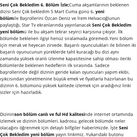
Seni Çok Bekledim 6. Bölüm İzle;
Cuma akşamlarının beklenen
dizisi Seni Çok bekledim 5 Mart Cuma günü 6
. yeni
bölüm
ile
Başrollerini Özcan Deniz ve İrem Helvacıoğlunun
paylaştığı, Star Tv ekranlarında yayınlanacak
Seni Çok Bekledim
yeni bölüm
ü ile bu akşam tekrar seyirci karşısına çıkıyor. İlk
bölümde beklenen ilgiyi henüz sıralamada göremedi.Yeni bölüm
için merak ve heyecan zirvede. Başarılı oyunculukları ile bilinen iki
başarılı oyunucunun yüreklerde taht kuracağı bu dizi aynı
zamanda yüksek oranlı izlenme kapasitesine sahip olması ileriki
bölümlerde beklenen hedeflerin ilk sırasında. Sadece
başrollerinde değil dizinin geride kalan oyuncuları yapım ekibi,
ışıkcısından yönetmenine büyük emek ve fiyatlarla hazırlanan bu
dizinin 6. bölümünü yüksek kalitede izlemek için aradığınız linki
sizler için hazırladık.
Dizinin
son bölüm canlı ve ful Hd kalitesi
nde internet ortamında
izlemek ve dizinin bölümleri, kadrosu, gelecek bölümde neler
olacağını öğrenmek için detaylı bilfgiler haberimizde. İşte
Seni
Çok Bekledim yeni bölüm
yayın linkimiz. Yukarıdaki butonu