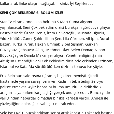
kullanarak linke ulaşım sağlayabilirsiniz. İyi Seyirler. . .
SENİ ÇOK BEKLEDİM 6. BÖLÜM İZLE!
Star Tv ekranlarında son bölümü 5 Mart Cuma akşamı
yayınlanacak Seni Çok bekledim dizisi bu akşam görücüye çıkıyor.
Başrollerinde Özcan Deniz, İrem Helvacıoğlu, Mustafa Uğurlu,
Yıldız Kültür, Caner Şahin, İlhan Şen, Lila Gürmen, Ali İpin, Durul
Bazan, Türkü Turan, Hakan Ummak, Sibel Şişman, Gürkan
Güzeyhuz, Şehsuvar Aktaş, Mehmet Ulay, Selen Domaç, Nihan
Büyükağaç ve Damla Makar yer alıyor. Yönetmenliğini Şahin
Altuğ'un üstlendiği Seni Çok Bekledim dizisinde çekimler Erzincan,
İstanbul ve Katar'da sürdürülürken dizinin konusu ise şöyle;
Erol Selo'nun saldırısına uğramış hiç direnmemişti. Şİmdi
hastanede yaşam savaşı verirken Kadir'in tek istediği Selo'yu
polis'e etmektir. Ayliz babasını bulma umudu ile didik didik
araştırma yaparken karşılaştığı gerçek onu şok eder. Bunca yıldır
varlığından haberdar olmadığı bir ikiz kardeşi vardır. Annesi ile
yüzleştiğinde alacağı cevabı çok merak eder.
Selo ise ERol'u buçakladıktan sonra artık kaçaktır. Fakat tek başına