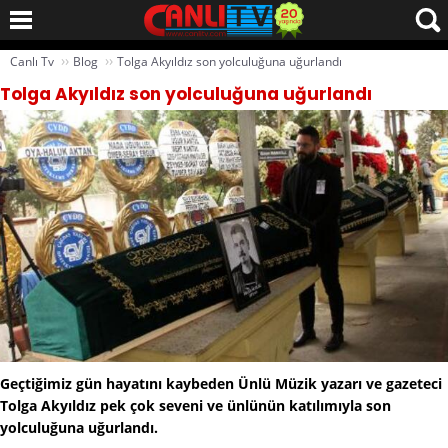
››
››
Canlı Tv
Blog
Tolga Akyıldız son yolculuğuna uğurlandı
Tolga Akyıldız son yolculuğuna uğurlandı
Geçtiğimiz gün hayatını kaybeden Ünlü Müzik yazarı ve gazeteci
Tolga Akyıldız pek çok seveni ve ünlünün katılımıyla son
yolculuğuna uğurlandı.