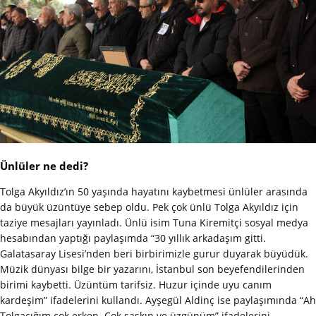
Ünlüler ne dedi?
Tolga Akyıldız’ın 50 yaşında hayatını kaybetmesi ünlüler arasında
da büyük üzüntüye sebep oldu. Pek çok ünlü Tolga Akyıldız için
taziye mesajları yayınladı. Ünlü isim Tuna Kiremitçi sosyal medya
hesabından yaptığı paylaşımda “30 yıllık arkadaşım gitti.
Galatasaray Lisesi’nden beri birbirimizle gurur duyarak büyüdük.
Müzik dünyası bilge bir yazarını, İstanbul son beyefendilerinden
birimi kaybetti. Üzüntüm tarifsiz. Huzur içinde uyu canım
kardeşim” ifadelerini kullandı. Ayşegül Aldinç ise paylaşımında “Ah
Tolgacığım çok erken. Çok şaşkın ve üzgünüm” ifadelerini