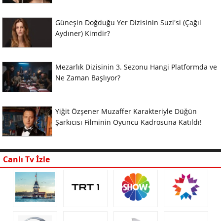
Güneşin Doğduğu Yer Dizisinin Suzi'si (Çağıl
Aydıner) Kimdir?
Mezarlık Dizisinin 3. Sezonu Hangi Platformda ve
Ne Zaman Başlıyor?
Yiğit Özşener Muzaffer Karakteriyle Düğün
Şarkıcısı Filminin Oyuncu Kadrosuna Katıldı!
Canlı Tv İzle