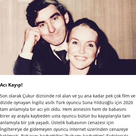
Acı Kayıp!
Son olarak Çukur dizisinde rol alan ve şu ana kadar pek çok film ve
dizide oynayan İngiliz asıllı Türk oyuncu Suna Yıldızoğlu için 2020
tam anlamıyla bir acı yılı oldu. Hem annesini hem de babasını
birer ay arayla kaybeden usta oyuncu bütün bu kayıplarıyla tam
anlamıyla bir şok yaşadı. Üstelik babasının cenazesi için
İngiltere’ye de gidemeyen oyuncu internet üzerinden cenazeye
katılmıştı. Babasını kaybettiğini “babamı kaybettim” ifadeleriyle