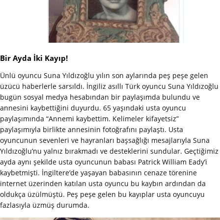
Bir Ayda İki Kayıp!
Ünlü oyuncu Suna Yıldızoğlu yılın son aylarında peş peşe gelen
üzücü haberlerle sarsıldı. İngiliz asıllı Türk oyuncu Suna Yıldızoğlu
bugün sosyal medya hesabından bir paylaşımda bulundu ve
annesini kaybettiğini duyurdu. 65 yaşındaki usta oyuncu
paylaşımında “Annemi kaybettim. Kelimeler kifayetsiz”
paylaşımıyla birlikte annesinin fotoğrafını paylaştı. Usta
oyuncunun sevenleri ve hayranları başsağlığı mesajlarıyla Suna
Yıldızoğlu’nu yalnız bırakmadı ve desteklerini sundular. Geçtiğimiz
ayda aynı şekilde usta oyuncunun babası Patrick William Eady’i
kaybetmişti. İngiltere’de yaşayan babasının cenaze törenine
internet üzerinden katılan usta oyuncu bu kaybın ardından da
oldukça üzülmüştü. Peş peşe gelen bu kayıplar usta oyuncuyu
fazlasıyla üzmüş durumda.