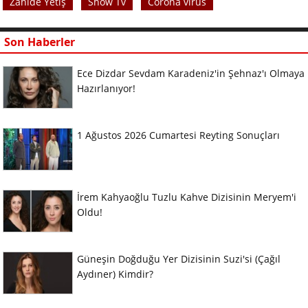
Zahide Yetiş
Show Tv
Corona virüs
Son Haberler
Ece Dizdar Sevdam Karadeniz'in Şehnaz'ı Olmaya
Hazırlanıyor!
1 Ağustos 2026 Cumartesi Reyting Sonuçları
İrem Kahyaoğlu Tuzlu Kahve Dizisinin Meryem'i
Oldu!
Güneşin Doğduğu Yer Dizisinin Suzi'si (Çağıl
Aydıner) Kimdir?