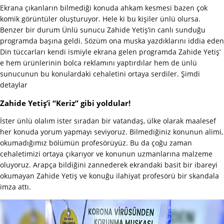
Ekrana çıkanların bilmediği konuda ahkam kesmesi bazen çok
komik görüntüler oluşturuyor. Hele ki bu kişiler ünlü olursa.
Benzer bir durum Ünlü sunucu Zahide Yetiş’in canlı sunduğu
programda başına geldi. Sözüm ona muska yazdıklarını iddia eden
Din tüccarları kendi ismiyle ekrana gelen programda Zahide Yetiş’
e hem ürünlerinin bolca reklamını yaptırdılar hem de ünlü
sunucunun bu konulardaki cehaletini ortaya serdiler. Şimdi
detaylar
Zahide Yetiş’i “Keriz” gibi yoldular!
İster ünlü olalım ister sıradan bir vatandaş, ülke olarak maalesef
her konuda yorum yapmayı seviyoruz. Bilmediğiniz konunun alimi,
okumadığımız bölümün profesörüyüz. Bu da çoğu zaman
cehaletimizi ortaya çıkarıyor ve konunun uzmanlarına malzeme
oluyoruz. Arapça bildiğini zannederek ekrandaki basit bir ibareyi
okumayan Zahide Yetiş ve konuğu ilahiyat profesörü bir skandala
imza attı.