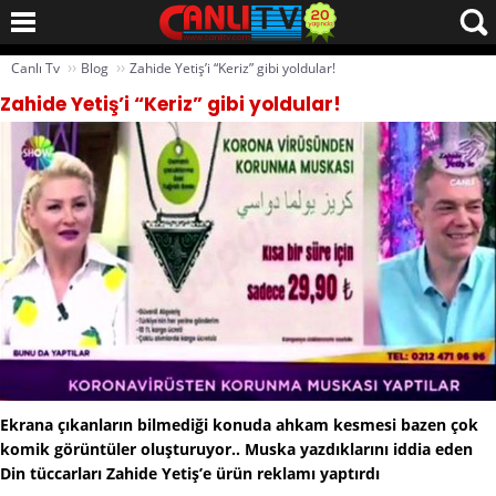
››
››
Canlı Tv
Blog
Zahide Yetiş’i “Keriz” gibi yoldular!
Zahide Yetiş’i “Keriz” gibi yoldular!
Ekrana çıkanların bilmediği konuda ahkam kesmesi bazen çok
komik görüntüler oluşturuyor.. Muska yazdıklarını iddia eden
Din tüccarları Zahide Yetiş’e ürün reklamı yaptırdı