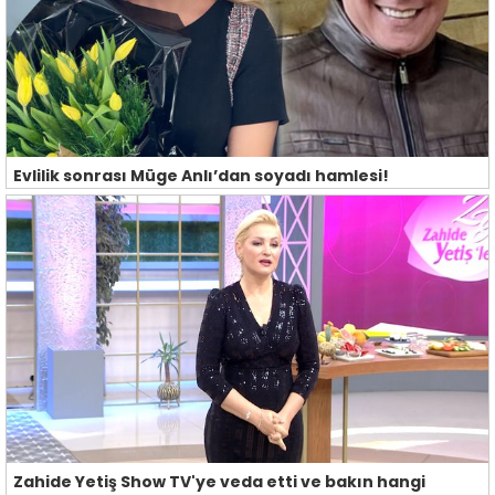
Evlilik sonrası Müge Anlı’dan soyadı hamlesi!
Zahide Yetiş Show TV'ye veda etti ve bakın hangi