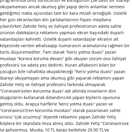
programında ünlü sunucunun ve konuğunun çok basit bir ibareyi
okuyamaması ancak okumuş gibi yapıp derin anlamlar vermesi
geldiğimiz nokta açısından tam bir kara mizah örneğiydi. Üstelik
her gün ekranlardan din şarlatanlarının foyası meydana
çıkarılırken Zahide Yetiş ve ilahiyat profesörünün adeta sahte
ürünün dakikalarca reklamını yapması ekran başındaki duyarlı
vatandaşları kahretti. Üstelik duyarlı vatandaşlar ekranın alt
köşesinde verilen whatsaapp numarasını aramalarına rağmen bir
türlü düşüremediler. Tam olarak “Keriz yolma duası” yazan
muskayı “korona koruma devası” gibi okuyan sözüm ona ilahiyat
profesörü ise adeta pes dedirtti. Kuran alfabesini bilen bir
çocuğun bile rahatlıkla okuyabileceği "Keriz yolma duası" yazan
ibareyi okuyamayan ama okumuş gibi yaparak reklamını yapan
Zahide Yetiş ve ilahiyat profesörü farkında olmayarak
“Coronavirüsten korunma duası' adı altında insanların dini
duygularını kullanarak dolandırıcılık yapan kişilerin oyununa
gelmiş oldu. Arapça harflerle 'keriz yolma duası' yazan ve
“coronavirüs'tren korunma muskası” olarak pazarlanan sahte
ürünü “çok ucuzmuş” diyerek reklamını yapan Zahide Yetiş
böylece bir skandala imza atmış oldu. Zahide Yetiş “Coronavirüse
iyi geliyormuş. Muska, 10 TL kargo bedeliyle 29.90 TL'ye