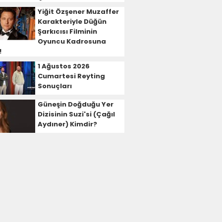
Yiğit Özşener Muzaffer
Karakteriyle Düğün
Şarkıcısı Filminin
Oyuncu Kadrosuna
!
1 Ağustos 2026
Cumartesi Reyting
Sonuçları
Güneşin Doğduğu Yer
Dizisinin Suzi'si (Çağıl
Aydıner) Kimdir?