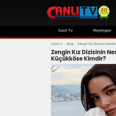
Canlı Tv
Reytingler
››
››
Canlı Tv
Blog
Zengin Kız Dizisinin Nesli
Zengin Kız Dizisinin Nes
Küçükköse Kimdir?