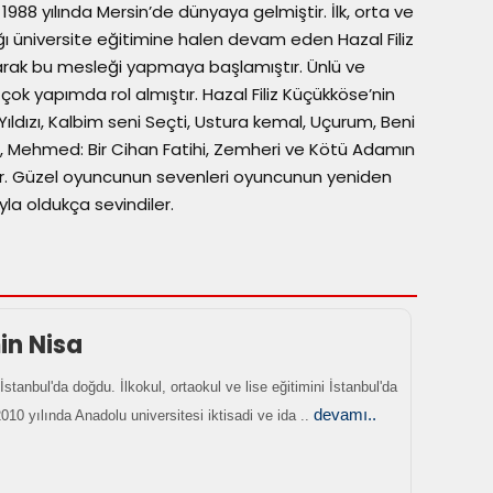
1988 yılında Mersin’de dünyaya gelmiştir. İlk, orta ve
ığı üniversite eğitimine halen devam eden Hazal Filiz
rak bu mesleği yapmaya başlamıştır. Ünlü ve
ok yapımda rol almıştır. Hazal Filiz Küçükköse’nin
 Yıldızı, Kalbim seni Seçti, Ustura kemal, Uçurum, Beni
, Mehmed: Bir Cihan Fatihi, Zemheri ve Kötü Adamın
tır. Güzel oyuncunun sevenleri oyuncunun yeniden
la oldukça sevindiler.
n Nisa
İstanbul'da doğdu. İlkokul, ortaokul ve lise eğitimini İstanbul'da
devamı..
10 yılında Anadolu universitesi iktisadi ve ida ..