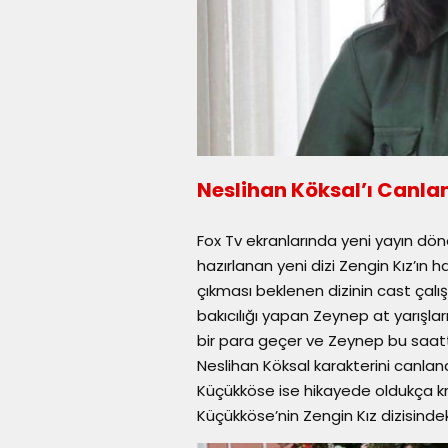
Neslihan Köksal’ı Canla
Fox Tv ekranlarında yeni yayın 
hazırlanan yeni dizi Zengin Kız’ın 
çıkması beklenen dizinin cast çalı
bakıcılığı yapan Zeynep at yarışla
bir para geçer ve Zeynep bu saatt
Neslihan Köksal karakterini canland
Küçükköse ise hikayede oldukça kri
Küçükköse’nin Zengin Kız dizisinde