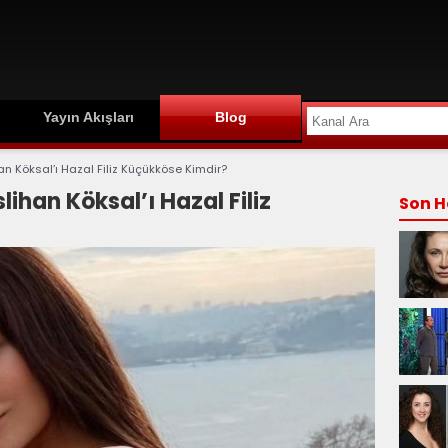
Yayın Akışları
Blog
han Köksal’ı Hazal Filiz Küçükköse Kimdir?
lihan Köksal’ı Hazal Filiz
Son H