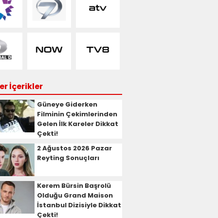
r İçerikler
Güneye Giderken
Filminin Çekimlerinden
Gelen İlk Kareler Dikkat
Çekti!
2 Ağustos 2026 Pazar
Reyting Sonuçları
Kerem Bürsin Başrolü
Olduğu Grand Maison
İstanbul Dizisiyle Dikkat
Çekti!