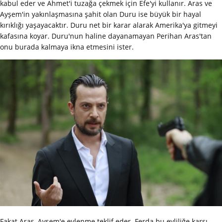
kabul eder ve Ahmet'i tuzağa çekmek için Efe'yi kullanır. Aras ve
Ayşem'in yakınlaşmasına şahit olan Duru ise büyük bir hayal
kırıklığı yaşayacaktır. Duru net bir karar alarak Amerika'ya gitmeyi
kafasına koyar. Duru'nun haline dayanamayan Perihan Aras'tan
onu burada kalmaya ikna etmesini ister.
Fakat Aras, Ayşem'e evlenme teklif eder. Ferda bu evliliğe karşı