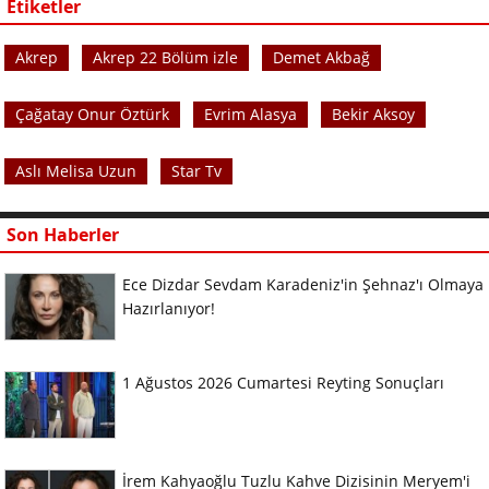
Etiketler
Akrep
Akrep 22 Bölüm izle
Demet Akbağ
Çağatay Onur Öztürk
Evrim Alasya
Bekir Aksoy
Aslı Melisa Uzun
Star Tv
Son Haberler
Ece Dizdar Sevdam Karadeniz'in Şehnaz'ı Olmaya
Hazırlanıyor!
1 Ağustos 2026 Cumartesi Reyting Sonuçları
İrem Kahyaoğlu Tuzlu Kahve Dizisinin Meryem'i