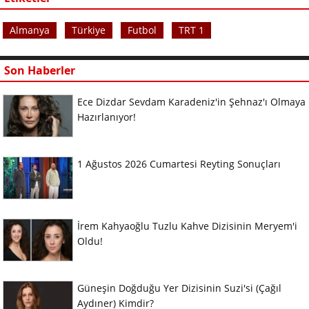
Almanya
Türkiye
Futbol
TRT 1
Son Haberler
Ece Dizdar Sevdam Karadeniz'in Şehnaz'ı Olmaya
Hazırlanıyor!
1 Ağustos 2026 Cumartesi Reyting Sonuçları
İrem Kahyaoğlu Tuzlu Kahve Dizisinin Meryem'i
Oldu!
Güneşin Doğduğu Yer Dizisinin Suzi'si (Çağıl
Aydıner) Kimdir?