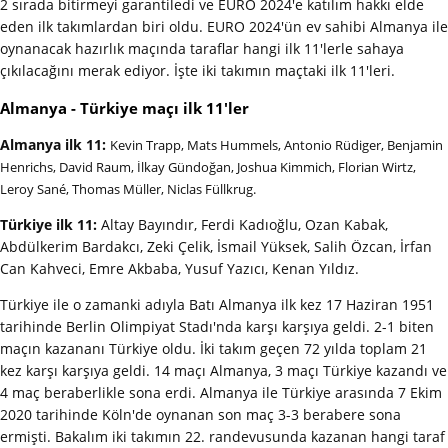
2 sırada bitirmeyi garantiledi ve EURO 2024'e katılım hakkı elde
eden ilk takımlardan biri oldu. EURO 2024'ün ev sahibi Almanya ile
oynanacak hazırlık maçında taraflar hangi ilk 11'lerle sahaya
çıkılacağını merak ediyor. İşte iki takımın maçtaki ilk 11'leri.
Almanya - Türkiye maçı ilk 11'ler
Almanya ilk 11:
Kevin Trapp
,
Mats Hummels, Antonio Rüdiger,
Benjamin
Henrichs
, David Raum, İlkay Gündoğan, Joshua Kimmich,
Florian Wirtz
,
Leroy Sané
, Thomas Müller,
Niclas Füllkrug.
Türkiye ilk 11:
Altay Bayındır, Ferdi Kadıoğlu, Ozan Kabak,
Abdülkerim Bardakcı, Zeki Çelik, İsmail Yüksek, Salih Özcan, İrfan
Can Kahveci, Emre Akbaba, Yusuf Yazıcı, Kenan Yıldız.
Türkiye ile o zamanki adıyla Batı Almanya ilk kez 17 Haziran 1951
tarihinde Berlin Olimpiyat Stadı'nda karşı karşıya geldi. 2-1 biten
maçın kazananı Türkiye oldu. İki takım geçen 72 yılda toplam 21
kez karşı karşıya geldi. 14 maçı Almanya, 3 maçı Türkiye kazandı ve
4 maç beraberlikle sona erdi. Almanya ile Türkiye arasında 7 Ekim
2020 tarihinde Köln'de oynanan son maç 3-3 berabere sona
ermişti. Bakalım iki takımın 22. randevusunda kazanan hangi taraf