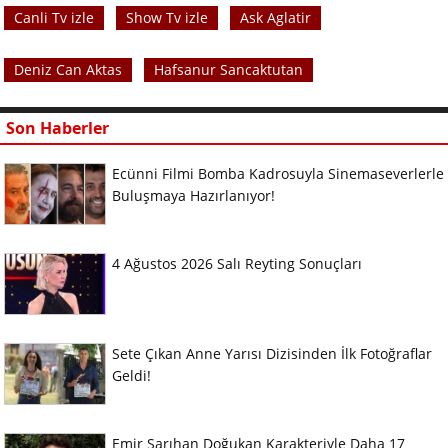
Canli Tv izle
Show Tv izle
Ask Aglatir
Deniz Can Aktas
Hafsanur Sancaktutan
Son Haberler
Ecünni Filmi Bomba Kadrosuyla Sinemaseverlerle
Buluşmaya Hazırlanıyor!
4 Ağustos 2026 Salı Reyting Sonuçları
Sete Çıkan Anne Yarısı Dizisinden İlk Fotoğraflar
Geldi!
Emir Sarıhan Doğukan Karakteriyle Daha 17