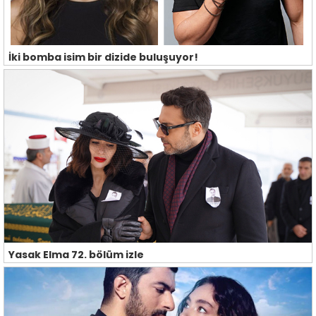
İki bomba isim bir dizide buluşuyor!
Yasak Elma 72. bölüm izle