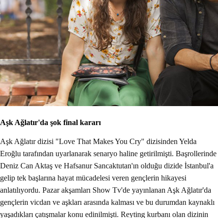
Aşk Ağlatır'da şok final kararı
Aşk Ağlatır dizisi "Love That Makes You Cry" dizisinden Yelda
Eroğlu tarafından uyarlanarak senaryo haline getirilmişti. Başrollerinde
Deniz Can Aktaş ve Hafsanur Sancaktutan'ın olduğu dizide İstanbul'a
gelip tek başlarına hayat mücadelesi veren gençlerin hikayesi
anlatılıyordu. Pazar akşamları Show Tv'de yayınlanan Aşk Ağlatır'da
gençlerin vicdan ve aşkları arasında kalması ve bu durumdan kaynaklı
yaşadıkları çatışmalar konu edinilmişti. Reyting kurbanı olan dizinin