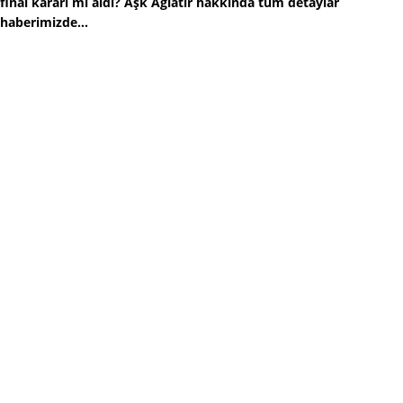
final kararı mı aldı? Aşk Ağlatır hakkında tüm detaylar
haberimizde...