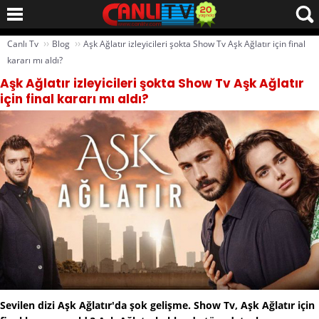
››
››
Canlı Tv
Blog
Aşk Ağlatır izleyicileri şokta Show Tv Aşk Ağlatır için final
kararı mı aldı?
Aşk Ağlatır izleyicileri şokta Show Tv Aşk Ağlatır
için final kararı mı aldı?
Sevilen dizi Aşk Ağlatır'da şok gelişme. Show Tv, Aşk Ağlatır için