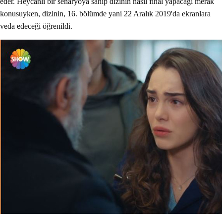
eder. Heycanlı bir senaryoya sahip dizinin nasıl final yapacağı merak
konusuyken, dizinin, 16. bölümde yani 22 Aralık 2019'da ekranlara
veda edeceği öğrenildi.