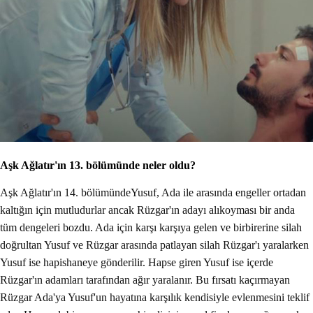
Aşk Ağlatır'ın 13. bölümünde neler oldu?
Aşk Ağlatır'ın 14. bölümündeYusuf, Ada ile arasında engeller ortadan
kaltığın için mutludurlar ancak Rüzgar'ın adayı alıkoyması bir anda
tüm dengeleri bozdu. Ada için karşı karşıya gelen ve birbirerine silah
doğrultan Yusuf ve Rüzgar arasında patlayan silah Rüzgar'ı yaralarken
Yusuf ise hapishaneye gönderilir. Hapse giren Yusuf ise içerde
Rüzgar'ın adamları tarafından ağır yaralanır. Bu fırsatı kaçırmayan
Rüzgar Ada'ya Yusuf'un hayatına karşılık kendisiyle evlenmesini teklif