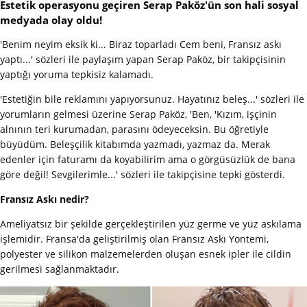
Estetik operasyonu geçiren Serap Paköz'ün son hali sosyal
medyada olay oldu!
'Benim neyim eksik ki... Biraz toparladı Cem beni, Fransız askı
yaptı...' sözleri ile paylaşım yapan Serap Paköz, bir takipçisinin
yaptığı yoruma tepkisiz kalamadı.
'Estetiğin bile reklamını yapıyorsunuz. Hayatınız beleş...' sözleri ile
yorumların gelmesi üzerine Serap Paköz, 'Ben, 'Kızım, işçinin
alnının teri kurumadan, parasını ödeyeceksin. Bu öğretiyle
büyüdüm. Beleşçilik kitabımda yazmadı, yazmaz da. Merak
edenler için faturamı da koyabilirim ama o görgüsüzlük de bana
göre değil! Sevgilerimle...' sözleri ile takipçisine tepki gösterdi.
Fransız Askı nedir?
Ameliyatsız bir şekilde gerçekleştirilen yüz germe ve yüz askılama
işlemidir. Fransa'da geliştirilmiş olan Fransız Askı Yöntemi,
polyester ve silikon malzemelerden oluşan esnek ipler ile cildin
gerilmesi sağlanmaktadır.