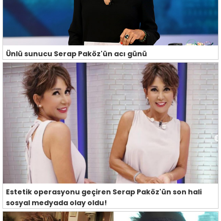
Ünlü sunucu Serap Paköz'ün acı günü
Estetik operasyonu geçiren Serap Paköz'ün son hali
sosyal medyada olay oldu!