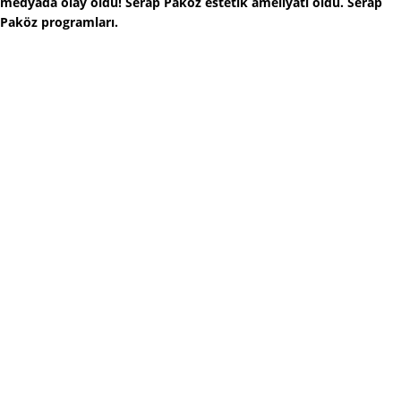
medyada olay oldu! Serap Paköz estetik ameliyatı oldu. Serap
Paköz programları.