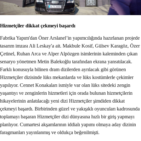
Hizmetçiler dikkat çekmeyi başardı
Fabrika Yapım'dan Öner Arslanel’in yapımcılığında hazırlanan projede
tasarım imzası Ali Leskay'a ait. Makbule Kosif, Gülsev Karagöz, Özer
Çetinel, Ruhan Arca ve Alper Alpözgen isimlerinin kaleminden çıkan
senaryo yönetmen Metin Balekoğlu tarafından ekrana yansıtılacak.
Farklı konusuyla bilinen dram dizilerden ayrılacak gibi görünen
Hizmetçiler dizisinde lüks mekanlarda ve lüks kostümlerle çekimler
yapılıyor. Cennet Konakaları ismiyle var olan lüks sitedeki zengin
yaşantıyı ve zenginlerin hizmetleri için orada bulunan hizmetçilerin
hikayelerinin anlatılacağı yeni dizi Hizmetçiler şimdiden dikkat
çekmeyi başardı. Birbirinden güzel ve yakışıklı oyuncuları kadrosunda
toplamayı başaran Hizmetçiler dizi dünyasına hızlı bir giriş yapmayı
planlıyor. Cumartesi akşamlarının iddialı yapımı olmaya aday dizinin
faragmanları yayınlanmış ve oldukça beğenilmişti.