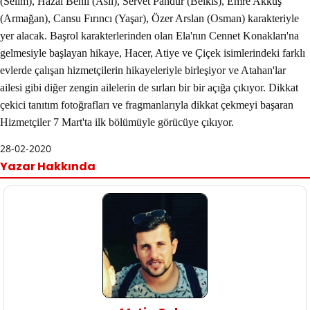
(Selim), Hazal Benli (Aslı), Servet Pandur (Belkıs), Emre Akkuş
(Armağan), Cansu Fırıncı (Yaşar), Özer Arslan (Osman) karakteriyle
yer alacak. Başrol karakterlerinden olan Ela'nın Cennet Konakları'na
gelmesiyle başlayan hikaye, Hacer, Atiye ve Çiçek isimlerindeki farklı
evlerde çalışan hizmetçilerin hikayeleriyle birleşiyor ve Atahan'lar
ailesi gibi diğer zengin ailelerin de sırları bir bir açığa çıkıyor. Dikkat
çekici tanıtım fotoğrafları ve fragmanlarıyla dikkat çekmeyi başaran
Hizmetçiler 7 Mart'ta ilk bölümüyle görücüye çıkıyor.
28-02-2020
Yazar Hakkında