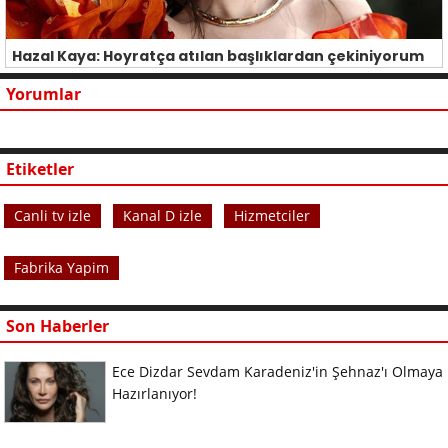
Hazal Kaya: Hoyratça atılan başlıklardan çekiniyorum
Yorumlar
Etiketler
Canli tv izle
Kanal D izle
Hizmetciler
Fabrika Yapim
Son Haberler
Ece Dizdar Sevdam Karadeniz'in Şehnaz'ı Olmaya
Hazırlanıyor!