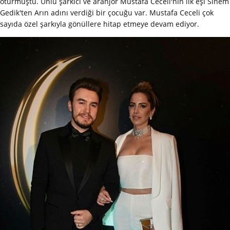
oturmuştu. Ünlü şarkıcı ve aranjör Mustafa Ceceli'nin ilk eşi Sinem
Gedik'ten Arın adını verdiği bir çocuğu var. Mustafa Ceceli çok
sayıda özel şarkıyla gönüllere hitap etmeye devam ediyor.