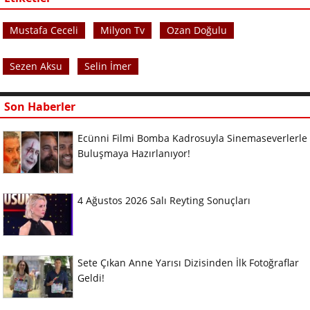
Mustafa Ceceli
Milyon Tv
Ozan Doğulu
Sezen Aksu
Selin İmer
Son Haberler
Ecünni Filmi Bomba Kadrosuyla Sinemaseverlerle
Buluşmaya Hazırlanıyor!
4 Ağustos 2026 Salı Reyting Sonuçları
Sete Çıkan Anne Yarısı Dizisinden İlk Fotoğraflar
Geldi!