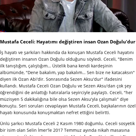
Mustafa Ceceli: Hayatımı değiştiren insan Ozan Doğulu'dur
İş hayatı ve şarkıları hakkında da konuşan Mustafa Ceceli hayatını
değiştiren insanın Ozan Doğulu olduğunu söyledi. Ceceli, "Benim
ilk tanıştığım, çalıştığım… Üstelik bana kendi kardeşinin
albümünde, "Dene bakalım, yap bakalım… Sen bize ne katacaksın"
diyen ilk Ozan Abi'dir. Sonrasında Sezen Aksu'dur" ifadesini
kullandı. Mustafa Ceceli Ozan Doğulu ve Sezen Aksu'dan çok şey
öğrendiğini de anlattığı hatıralarla seyirciyle paylaştı. Ceceli, "her
müzisyen 5 dakikalığına bile olsa Sezen Aksu'yla çalışmalı" diye
konuştu. Seri soruları cevaplayan Mustafa Ceceli, başkalarının özel
hayatı konusunda konuşmaktan nefret ettiğini belirtti.
Ünlü şarkıcı Mustafa Ceceli 2 Kasım 1980 doğumlu. Ceceli sosyetik
bir isim olan Selin İmer'le 2017 Temmuz ayında nikah masasına