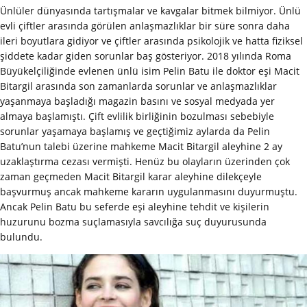
Ünlüler dünyasında tartışmalar ve kavgalar bitmek bilmiyor. Ünlü
evli çiftler arasında görülen anlaşmazlıklar bir süre sonra daha
ileri boyutlara gidiyor ve çiftler arasında psikolojik ve hatta fiziksel
şiddete kadar giden sorunlar baş gösteriyor. 2018 yılında Roma
Büyükelçiliğinde evlenen ünlü isim Pelin Batu ile doktor eşi Macit
Bitargil arasında son zamanlarda sorunlar ve anlaşmazlıklar
yaşanmaya başladığı magazin basını ve sosyal medyada yer
almaya başlamıştı. Çift evlilik birliğinin bozulması sebebiyle
sorunlar yaşamaya başlamış ve geçtiğimiz aylarda da Pelin
Batu’nun talebi üzerine mahkeme Macit Bitargil aleyhine 2 ay
uzaklaştırma cezası vermişti. Henüz bu olayların üzerinden çok
zaman geçmeden Macit Bitargil karar aleyhine dilekçeyle
başvurmuş ancak mahkeme kararın uygulanmasını duyurmuştu.
Ancak Pelin Batu bu seferde eşi aleyhine tehdit ve kişilerin
huzurunu bozma suçlamasıyla savcılığa suç duyurusunda
bulundu.