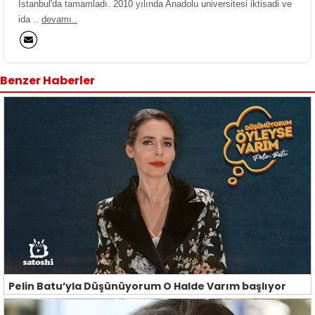
İstanbul'da tamamladı. 2010 yılında Anadolu universitesi iktisadi ve
ida ..
devamı..
Benzer Haberler
Pelin Batu’yla Düşünüyorum O Halde Varım başlıyor