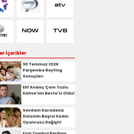
r İçerikler
30 Temmuz 2026
Perşembe Reyting
Sonuçları
Elif Andaç Çam Tuzlu
Kahve'nin Beste'si Oldu!
Sevdam Karadeniz
Dizisinin Başrol Kadın
Oyuncusu Değişti!
Ezgi Tombul Perihan