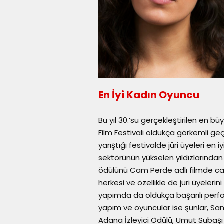
En İyi Kadın Oyuncu
Bu yıl 30.’su gerçekleştirilen en bü
Film Festivali oldukça görkemli geçt
yarıştığı festivalde jüri üyeleri en 
sektörünün yükselen yıldızlarında
ödülünü Cam Perde adlı filmde can
herkesi ve özellikle de jüri üyele
yapımda da oldukça başarılı perf
yapım ve oyuncular ise şunlar, Sank
Adana İzleyici Ödülü, Umut Subaşı