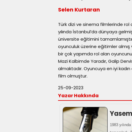
Selen Kurtaran
Türk dizi ve sinema filmlerinde ro
yılında İstanbul’da dünyaya gelmişt
üniversite eğitimini tamamlamıştı
oyunculuk üzerine eğitimler almış
bir çok yapımda rol alan oyuncunun y
Mazi Kalbimde Yaradır, Galip Derviş,
almaktadır. Oyuncuya en iyi kadı
film olmuştur.
25-09-2023
Yazar Hakkında
Yasemi
1983 yılında 