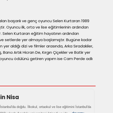
l alan başarılı ve genç oyuncu Selen Kurtaran 1989
ir. Oyuncu ilk, orta ve lise eğitimlerinin ardından
r. Selen Kurtaran eğitim hayatının ardından
 ve setlerde yer almaya başlamıştır. Bugüne kadar
er aldığı dizi ve filmler arasında, Arka Sıradakiler,
 Bana Artık Hicran De, Kırgın Çiçekler ve Batlır yer
n oyuncu ödülünü getiren yapım ise Cam Perde adlı
n Nisa
İstanbul'da doğdu. İlkokul, ortaokul ve lise eğitimini İstanbul'da