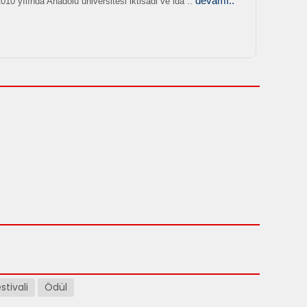
devamı..
10 yılında Anadolu universitesi iktisadi ve ida ..
stivali
Ödül