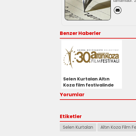
tamamladı. 20
Benzer Haberler
Selen Kurtalan Altın
Koza film festivalinde
en iyi kadın
Yorumlar
oyuncu ödülünü aldı
Etiketler
Selen Kurtalan
Altın Koza Film Fe