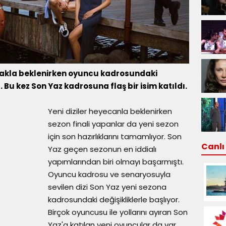
erakla beklenirken oyuncu kadrosundaki
 Bu kez Son Yaz kadrosuna flaş bir isim katıldı.
Yeni diziler heyecanla beklenirken
sezon finali yapanlar da yeni sezon
için son hazırlıklarını tamamlıyor. Son
Canlı 
Yaz geçen sezonun en iddialı
yapımlarından biri olmayı başarmıştı.
Oyuncu kadrosu ve senaryosuyla
sevilen dizi Son Yaz yeni sezona
kadrosundaki değişikliklerle başlıyor.
Birçok oyuncusu ile yollarını ayıran Son
Yaz'a katılan yeni oyuncular da var.