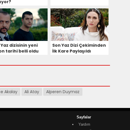
ıyor?
Yaz dizisinin yeni
Son Yaz Dizi Çekiminden
n tarihi belli oldu
İlk Kare Paylaşıldı
ce Akalay
Ali Atay
Alperen Duymaz
Sayfalar
Yardım