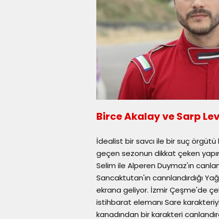
Birce Akalay ve Sarp Le
İdealist bir savcı ile bir suç örgütü
geçen sezonun dikkat çeken yapımla
Selim ile Alperen Duymaz'ın canland
Sancaktutan'ın cannlandırdığı Yağm
ekrana geliyor. İzmir Çeşme'de çe
istihbarat elemanı Sare karakteriy
kanadından bir karakteri canlandır