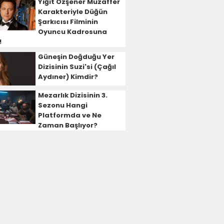
Yiğit Özşener Muzaffer
Karakteriyle Düğün
Şarkıcısı Filminin
Oyuncu Kadrosuna
!
Güneşin Doğduğu Yer
Dizisinin Suzi'si (Çağıl
Aydıner) Kimdir?
Mezarlık Dizisinin 3.
Sezonu Hangi
Platformda ve Ne
Zaman Başlıyor?