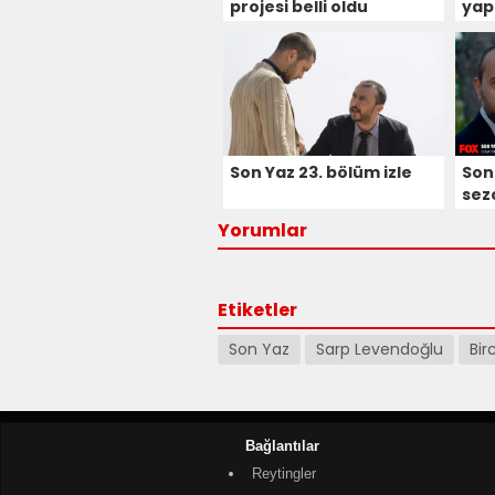
projesi belli oldu
yap
Son Yaz 23. bölüm izle
Son 
sezo
Yorumlar
Etiketler
Son Yaz
Sarp Levendoğlu
Bir
Bağlantılar
Reytingler