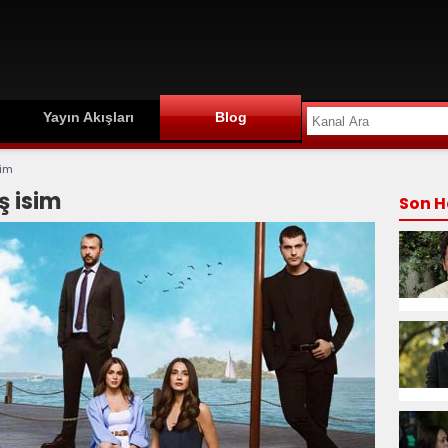
Yayın Akışları
Blog
sim
ş isim
Son H