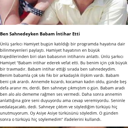
Ben Sahnedeyken Babam İntihar Etti
Ünlü şarkıcı Hamiyet bugün katıldığı bir programda hayatına dair
bilinmeyenleri paylaştı. Hamiyet hayatının en büyük
trajedilerinden biri olan babasının intiharını anlattı. Ünlü şarkıcı
Hamiyet “Babam intihar ederek vefat etti. Bu benim için çok büyük
bir travmadır. Babam intihar ettiği sırada ben sahnedeydim.
Benim babamla çok sıkı fıkı bir arkadaşlık ilişkim vardı. Babam
beni çok arardı. Annemde kızardı, kocaman kadın oldu, günde beş
defa aranır mı, derdi. Ben sahneye çıkmıştım o gün. Babam aradı
ben alo alo dememe rağmen ses vermedi. Daha sonra annemin
anlattığına göre seni duyuyordu ama cevap veremiyordu. Seninle
vedalaşacaktı, dedi. Sahneye çıktım ve söylediğim türküyü hiç
unutmuyorum. Oy Asiye Asiye türküsünü söyledim. O günden
sonra o türküyü hiç söylemedim” ifadelerini kullandı.