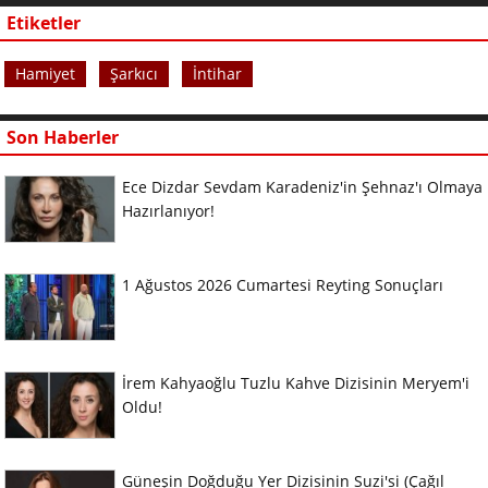
Etiketler
Hamiyet
Şarkıcı
İntihar
Son Haberler
Ece Dizdar Sevdam Karadeniz'in Şehnaz'ı Olmaya
Hazırlanıyor!
1 Ağustos 2026 Cumartesi Reyting Sonuçları
İrem Kahyaoğlu Tuzlu Kahve Dizisinin Meryem'i
Oldu!
Güneşin Doğduğu Yer Dizisinin Suzi'si (Çağıl