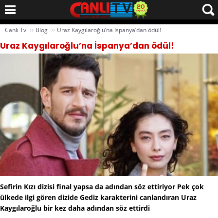
››
››
Canlı Tv
Blog
Uraz Kaygılaroğlu’na İspanya’dan ödül!
Uraz Kaygılaroğlu’na İspanya’dan ödül!
Sefirin Kızı dizisi final yapsa da adından söz ettiriyor Pek çok
ülkede ilgi gören dizide Gediz karakterini canlandıran Uraz
Kaygılaroğlu bir kez daha adından söz ettirdi