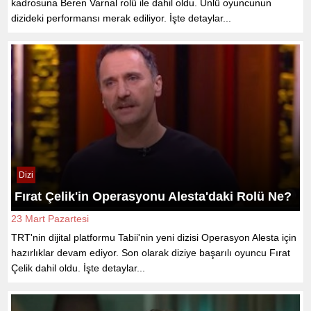
kadrosuna Beren Varnal rolü ile dahil oldu. Ünlü oyuncunun
dizideki performansı merak ediliyor. İşte detaylar...
Dizi
Fırat Çelik'in Operasyonu Alesta'daki Rolü Ne?
23 Mart Pazartesi
TRT'nin dijital platformu Tabii'nin yeni dizisi Operasyon Alesta için
hazırlıklar devam ediyor. Son olarak diziye başarılı oyuncu Fırat
Çelik dahil oldu. İşte detaylar...