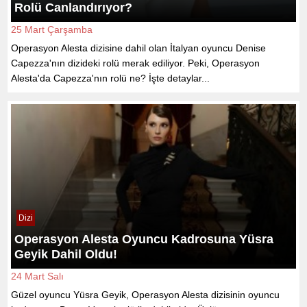
Rolü Canlandırıyor?
25 Mart Çarşamba
Operasyon Alesta dizisine dahil olan İtalyan oyuncu Denise
Capezza'nın dizideki rolü merak ediliyor. Peki, Operasyon
Alesta'da Capezza'nın rolü ne? İşte detaylar...
Dizi
Operasyon Alesta Oyuncu Kadrosuna Yüsra
Geyik Dahil Oldu!
24 Mart Salı
Güzel oyuncu Yüsra Geyik, Operasyon Alesta dizisinin oyuncu