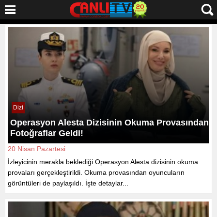
Dizi
Operasyon Alesta Dizisinin Okuma Provasından
Fotoğraflar Geldi!
20 Nisan Pazartesi
İzleyicinin merakla beklediği Operasyon Alesta dizisinin okuma
provaları gerçekleştirildi. Okuma provasından oyuncuların
görüntüleri de paylaşıldı. İşte detaylar...