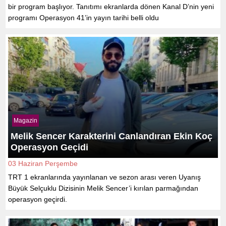
bir program başlıyor. Tanıtımı ekranlarda dönen Kanal D’nin yeni
programı Operasyon 41’in yayın tarihi belli oldu
Magazin
Melik Sencer Karakterini Canlandıran Ekin Koç
Operasyon Geçidi
03 Haziran Perşembe
TRT 1 ekranlarında yayınlanan ve sezon arası veren Uyanış
Büyük Selçuklu Dizisinin Melik Sencer’i kırılan parmağından
operasyon geçirdi.