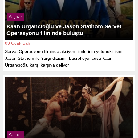
Magazin
Kaan Urgancıoğlu ve Jason Stathom Servet
Operasyonu filminde buluştu
03 Ocak Salı
Servet Operasyonu filminde aksiyon filmlerinin yetenekli ismi
Jason Stathom ile Yargı dizisinin başrol oyuncusu Kaan
Urgancıoğlu karşı karşıya geliyor
Magazin