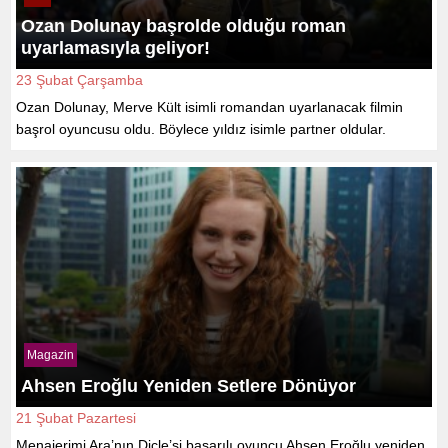
Ozan Dolunay başrolde olduğu roman
uyarlamasıyla geliyor!
23 Şubat Çarşamba
Ozan Dolunay, Merve Kült isimli romandan uyarlanacak filmin
başrol oyuncusu oldu. Böylece yıldız isimle partner oldular.
Magazin
Ahsen Eroğlu Yeniden Setlere Dönüyor
21 Şubat Pazartesi
Menajerimi Ara’nın Dicle’si başarılı oyuncu Ahsen Eroğlu yeniden