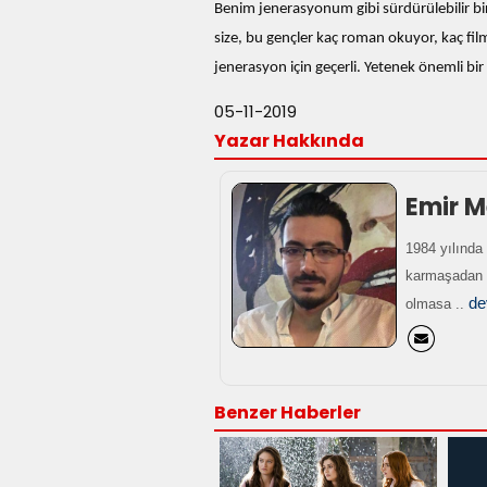
Benim jenerasyonum gibi sürdürülebilir bi
size, bu gençler kaç roman okuyor, kaç fil
jenerasyon için geçerli. Yetenek önemli bir 
05-11-2019
Yazar Hakkında
Emir M
1984 yılında
karmaşadan u
de
olmasa ..
Benzer Haberler