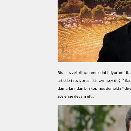
Biran evvel bilinçlenmelerini istiyorum” if
artistleri seviyoruz. İkisi aynı şey değil” if
damarlarından biri kopmuş demektir” diyen
sözlerine devam etti.