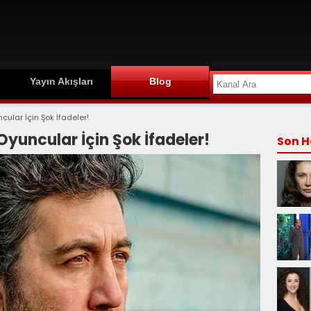
Yayın Akışları
Blog
ular İçin Şok İfadeler!
yuncular İçin Şok İfadeler!
Son H