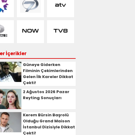
r İçerikler
Güneye Giderken
Filminin Çekimlerinden
Gelen İlk Kareler Dikkat
Çekti!
2 Ağustos 2026 Pazar
Reyting Sonuçları
Kerem Bürsin Başrolü
Olduğu Grand Maison
İstanbul Dizisiyle Dikkat
Çekti!