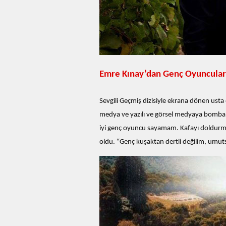
Emre Kınay’dan Genç Oyuncular
Sevgili Geçmiş dizisiyle ekrana dönen usta 
medya ve yazılı ve görsel medyaya bomba
iyi genç oyuncu sayamam. Kafayı doldurmad
oldu. “Genç kuşaktan dertli değilim, umu