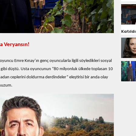
Katıldı
a Veryansın!
oyuncu Emre Kınay’ın genç oyuncularla ilgili söyledikleri sosyal
 gibi düştü. Usta oyuncunun “80 milyonluk ülkede toplasan 10
an ceplerini doldurma derdindeler” eleştirisi bir anda olay
tsuzum.