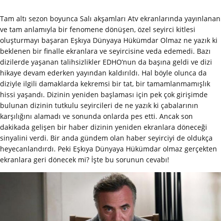
Tam altı sezon boyunca Salı akşamları Atv ekranlarında yayınlanan
ve tam anlamıyla bir fenomene dönüşen, özel seyirci kitlesi
oluşturmayı başaran Eşkıya Dünyaya Hükümdar Olmaz ne yazık ki
beklenen bir finalle ekranlara ve seyircisine veda edemedi. Bazı
dizilerde yaşanan talihsizlikler EDHO’nun da başına geldi ve dizi
hikaye devam ederken yayından kaldırıldı. Hal böyle olunca da
diziyle ilgili damaklarda kekremsi bir tat, bir tamamlanmamışlık
hissi yaşandı. Dizinin yeniden başlaması için pek çok girişimde
bulunan dizinin tutkulu seyircileri de ne yazık ki çabalarının
karşılığını alamadı ve sonunda onlarda pes etti. Ancak son
dakikada gelişen bir haber dizinin yeniden ekranlara döneceği
sinyalini verdi. Bir anda gündem olan haber seyirciyi de oldukça
heyecanlandırdı. Peki Eşkıya Dünyaya Hükümdar olmaz gerçekten
ekranlara geri dönecek mi? İşte bu sorunun cevabı!