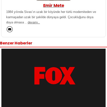
Emir Mete
1984 yılında Sivas’ın uzak bir köyünde her türlü moderniteden ve
karmaşadan uzak bir şekilde dünyaya geldi. Çocukluğunu doya
doya olmasa ..
devamı..
Benzer Haberler