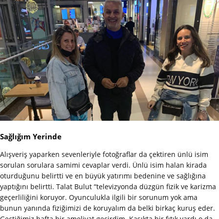
Sağlığım Yerinde
Alışveriş yaparken sevenleriyle fotoğraflar da çektiren ünlü isim
sorulan sorulara samimi cevaplar verdi. Ünlü isim halan kirada
oturduğunu belirtti ve en büyük yatırımı bedenine ve sağlığına
yaptığını belirtti. Talat Bulut “televizyonda düzgün fizik ve karizma
geçerliliğini koruyor. Oyunculukla ilgili bir sorunum yok ama
bunun yanında fiziğimizi de koruyalım da belki birkaç kuruş eder.
Geçtiğimiz hafta bir ameliyat geçirdim. Kasıkta bir fıtık vardı o da