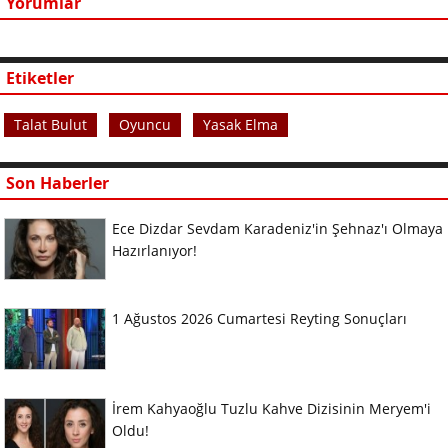
Yorumlar
Etiketler
Talat Bulut
Oyuncu
Yasak Elma
Son Haberler
Ece Dizdar Sevdam Karadeniz'in Şehnaz'ı Olmaya
Hazırlanıyor!
1 Ağustos 2026 Cumartesi Reyting Sonuçları
İrem Kahyaoğlu Tuzlu Kahve Dizisinin Meryem'i
Oldu!