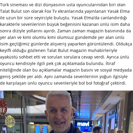
Türk sineması ve dizi dünyasının usta oyuncularından biri olan
Talat Bulut son olarak Fox Tv ekranlarında yayınlanan Yasak Elma
ile uzun bir süre seyirciyle buluştu. Yasak Elma’da canlandırdığı
karakterle sevenlerinin büyük beğenisini kazanan ünlü isim daha
sonra diziyle yollarını ayırdı. Zaman zaman magazin basınında da
yer alan ve kimi olumlu kimi olumsuz gündemde yer alan ünlü
isim geçtiğimiz günlerde alışveriş yaparken görüntülendi. Oldukça
keyifli olduğu gözlenen Talat Bulut magazin muhabirleriyle
ayaküstü sohbet etti ve sorulan sorulara cevap verdi. Ayrıca ünlü
oyuncu kendisiyle ilgili pek çok açıklamada bulundu. İtiraf
niteliğinde olan bu açıklamalar magazin basını ve sosyal medyada
geniş şekilde yer aldı. Aynı zamanda sevenlerinin yoğun ilgisiyle
de karşılaşan ünlü oyuncu sevenleriyle bol bol fotoğraf çektirdi.