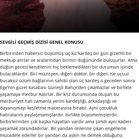
SEVGİLİ GEÇMİŞ DİZİSİ GENEL KONUSU
Birbirinden habersiz büyümüş üç kız kardeş bir gün gizemli bir
mektup alırlar ve aralarından birinin düğününde buluşurlar. Ama
düğün gecesi kendilerini hiç beklemedikleri bir durumun içinde
bulacaklardır. Biri müzisyen, diğeri doktor, bir diğeri ise uçsuz
bucaksız üzüm bağlarının sahibi olan üç kardeş o geceden sonra
Ege’nin güzel kasabası Güneşli Bahçe’den çıkamazlar ve birlikte
yaşamaya mecbur kalırlar. Bir kriz durumunda oluşan bu
mecburiyet hali zamanla yerini kardeşliği, arkadaşlığı ve
dayanışmayı keşfetme macerasına bırakır. Aynı çocukluk
hatıralarını paylaşmamışlardır, birlikte büyümemişlerdir,
birbirlerinden çok başka hayatları vardır ama şimdi aynı kaderi
yaşamak zorundadırlar. Bir yandan önlerine çıkan engellerle
mücadele ederler bir yandan da aşkın ne demek olduğunu