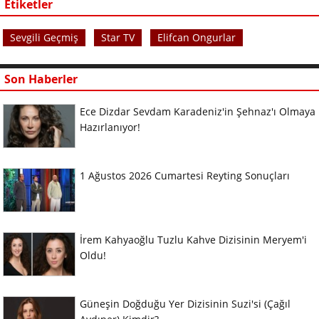
Etiketler
Sevgili Geçmiş
Star TV
Elifcan Ongurlar
Son Haberler
Ece Dizdar Sevdam Karadeniz'in Şehnaz'ı Olmaya
Hazırlanıyor!
1 Ağustos 2026 Cumartesi Reyting Sonuçları
İrem Kahyaoğlu Tuzlu Kahve Dizisinin Meryem'i
Oldu!
Güneşin Doğduğu Yer Dizisinin Suzi'si (Çağıl