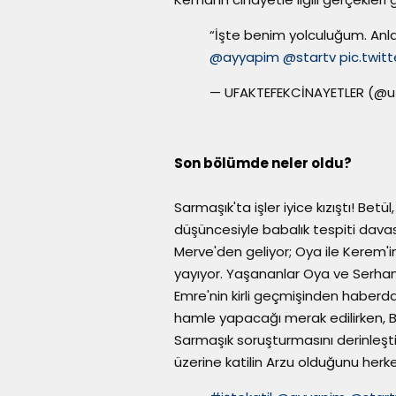
“İşte benim yolculuğum. Anla
@ayyapim
@startv
pic.twit
— UFAKTEFEKCİNAYETLER (@u
Son bölümde neler oldu?
Sarmaşık'ta işler iyice kızıştı! Be
düşüncesiyle babalık tespiti dava
Merve'den geliyor; Oya ile Kerem'
yayıyor. Yaşananlar Oya ve Serhan'
Emre'nin kirli geçmişinden haberdar
hamle yapacağı merak edilirken, B
Sarmaşık soruşturmasını derinleşti
üzerine katilin Arzu olduğunu herke