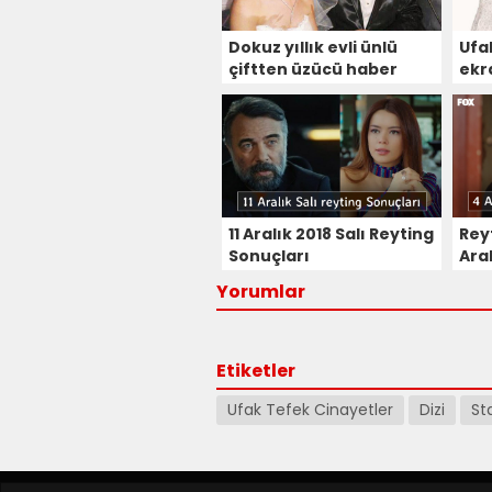
Dokuz yıllık evli ünlü
Ufa
çiftten üzücü haber
ekr
geldi boşanıyorlar!
11 Aralık 2018 Salı Reyting
Rey
Sonuçları
Aral
Yorumlar
Etiketler
Ufak Tefek Cinayetler
Dizi
St