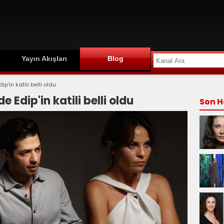
Yayın Akışları
Blog
p'in katili belli oldu
 Edip'in katili belli oldu
Son H