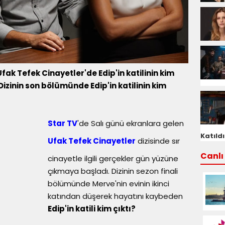
i Ufak Tefek Cinayetler'de Edip'in katilinin kim
zinin son bölümünde Edip'in katilinin kim
Star TV
'de Salı günü ekranlara gelen
Katıldı
Ufak Tefek Cinayetler
dizisinde sır
Canlı 
cinayetle ilgili gerçekler gün yüzüne
çıkmaya başladı. Dizinin sezon finali
bölümünde Merve'nin evinin ikinci
katından düşerek hayatını kaybeden
Edip'in katili kim çıktı?