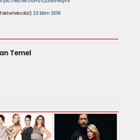
v
pic.twitter.com/c2UdcrwqV5
faktefekcdizi)
23 Ekim 2018
an Temel