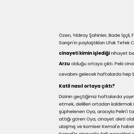
Özen, Yıldıray Şahinler, Bade İşçil
Sarışın'ın paylaştıkları Ufak Tefek 
cinayeti kimin işlediği
nihayet bel
Arzu
olduğu ortaya çıktı. Peki ci
cevabını gelecek haftalarda hep bi
Katil nasıl ortaya çıktı?
Dizinin geçtiğimiz haftalarda yay
etmek, delilleri ortadan kaldırmak i
şüphelenen Oya, aracıyla Pelin'i t
attığı gören Oya, cinayet aleti 
ulaşmış ve komiser Kemal'e haber 
Kemal'in cinayetle ilgili gerçekler