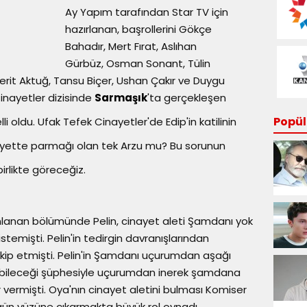
Ay Yapım tarafından Star TV için
hazırlanan, başrollerini Gökçe
Bahadır, Mert Fırat, Aslıhan
Gürbüz, Osman Sonant, Tülin
, Ferit Aktuğ, Tansu Biçer, Ushan Çakır ve Duygu
Cinayetler dizisinde
Sarmaşık
'ta gerçekleşen
Popüle
li oldu. Ufak Tefek Cinayetler'de Edip'in katilinin
nayette parmağı olan tek Arzu mu? Bu sorunun
rlikte göreceğiz.
ınlanan bölümünde Pelin, cinayet aleti Şamdanı yok
stemişti. Pelin'in tedirgin davranışlarından
akip etmişti. Pelin'in Şamdanı uçurumdan aşağı
olabileceği şüphesiyle uçurumdan inerek şamdana
vermişti. Oya'nın cinayet aletini bulması Komiser
i gün yüzüne çıkarmakta büyük rol oynadı.