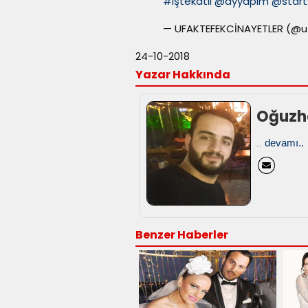
#iştekatil
@ayyapim
@start
— UFAKTEFEKCİNAYETLER (@u
24-10-2018
Yazar Hakkında
Oğuzh
devamı..
..
Benzer Haberler