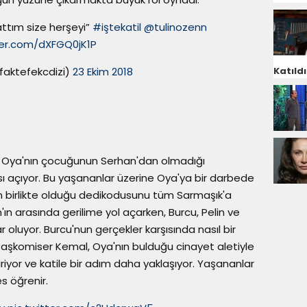
ttım size herşeyi”
#iştekatil
@tulinozenn
ter.com/dXFGQ0jK1P
faktefekcdizi)
23 Ekim 2018
Katıldı
tül, Oya'nın çocuğunun Serhan'dan olmadığı
sı açıyor. Bu yaşananlar üzerine Oya'ya bir darbede
in birlikte olduğu dedikodusunu tüm Sarmaşık'a
ın arasında gerilime yol açarken, Burcu, Pelin ve
 oluyor. Burcu'nun gerçekler karşısında nasıl bir
aşkomiser Kemal, Oya'nın bulduğu cinayet aletiyle
riyor ve katile bir adım daha yaklaşıyor. Yaşananlar
s öğrenir.