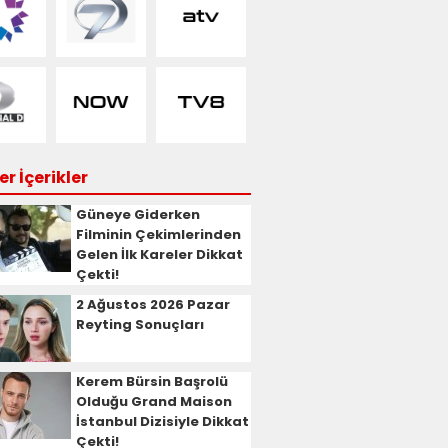
r İçerikler
Güneye Giderken
Filminin Çekimlerinden
Gelen İlk Kareler Dikkat
Çekti!
2 Ağustos 2026 Pazar
Reyting Sonuçları
Kerem Bürsin Başrolü
Olduğu Grand Maison
İstanbul Dizisiyle Dikkat
Çekti!