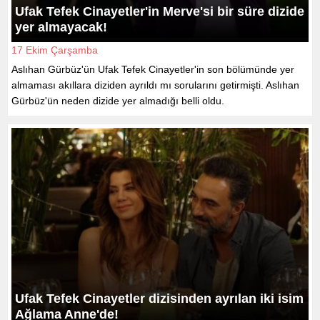
Ufak Tefek Cinayetler'in Merve'si bir süre dizide
yer almayacak!
17 Ekim Çarşamba
Aslıhan Gürbüz'ün Ufak Tefek Cinayetler'in son bölümünde yer
almaması akıllara diziden ayrıldı mı sorularını getirmişti. Aslıhan
Gürbüz'ün neden dizide yer almadığı belli oldu.
Ufak Tefek Cinayetler dizisinden ayrılan iki isim
Ağlama Anne'de!