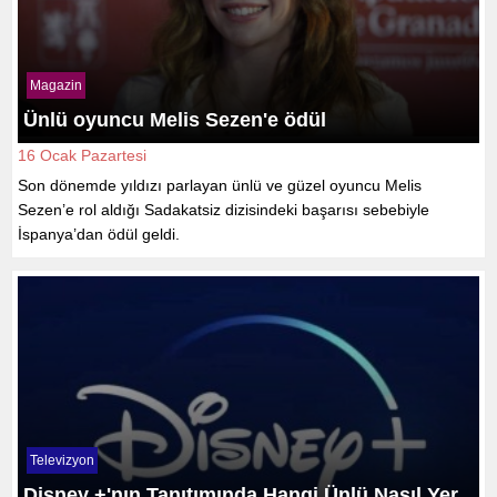
Magazin
Ünlü oyuncu Melis Sezen'e ödül
16 Ocak Pazartesi
Son dönemde yıldızı parlayan ünlü ve güzel oyuncu Melis
Sezen’e rol aldığı Sadakatsiz dizisindeki başarısı sebebiyle
İspanya’dan ödül geldi.
Televizyon
Disney +'nın Tanıtımında Hangi Ünlü Nasıl Yer