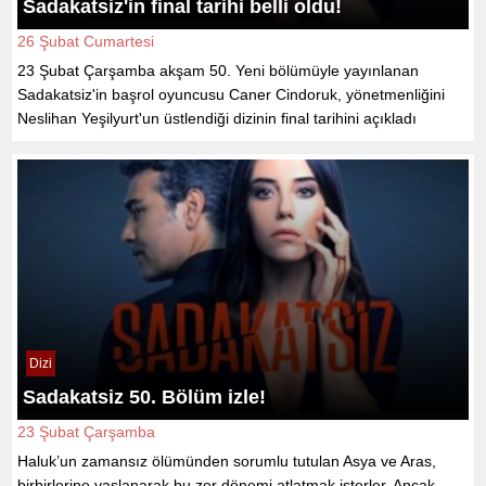
Sadakatsiz'in final tarihi belli oldu!
26 Şubat Cumartesi
23 Şubat Çarşamba akşam 50. Yeni bölümüyle yayınlanan
Sadakatsiz'in başrol oyuncusu Caner Cindoruk, yönetmenliğini
Neslihan Yeşilyurt'un üstlendiği dizinin final tarihini açıkladı
Dizi
Sadakatsiz 50. Bölüm izle!
23 Şubat Çarşamba
Haluk’un zamansız ölümünden sorumlu tutulan Asya ve Aras,
birbirlerine yaslanarak bu zor dönemi atlatmak isterler. Ancak