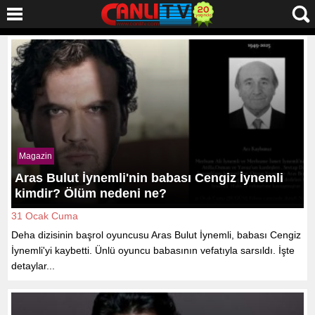
Magazin
Aras Bulut İynemli'nin babası Cengiz İynemli
kimdir? Ölüm nedeni ne?
31 Ocak Cuma
Deha dizisinin başrol oyuncusu Aras Bulut İynemli, babası Cengiz
İynemli'yi kaybetti. Ünlü oyuncu babasının vefatıyla sarsıldı. İşte
detaylar...