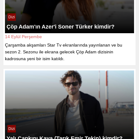
Dizi
Çöp Adam'ın Azer'i Soner Türker kimdir?
14 Eylül Perşembe
Çarşamba akşamları Star Tv ekranlarında yayınlanan ve bu
sezon 2. Sezonu ile ekrana gelecek Çöp Adam dizisinin
kadrosuna yeni bir isim katıldı.
Dizi
Yalı Çapkını Kaya (Tarık Emir Tekin) kimdir?