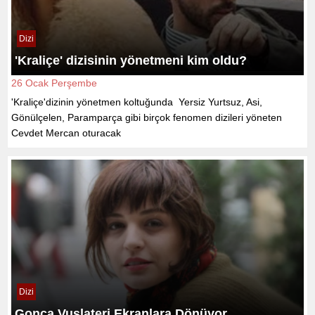
Dizi
'Kraliçe' dizisinin yönetmeni kim oldu?
26 Ocak Perşembe
'Kraliçe'dizinin yönetmen koltuğunda Yersiz Yurtsuz, Asi,
Gönülçelen, Paramparça gibi birçok fenomen dizileri yöneten
Cevdet Mercan oturacak
Dizi
Gonca Vuslateri Ekranlara Dönüyor