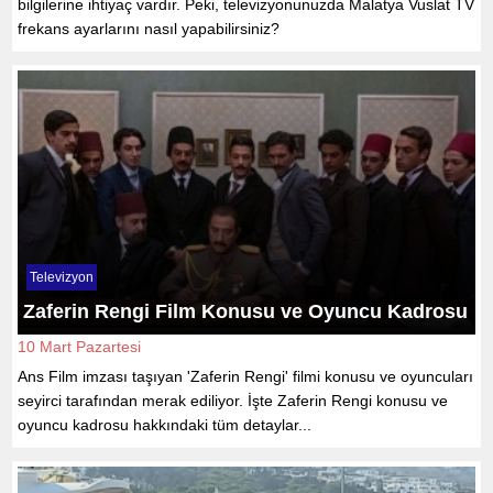
bilgilerine ihtiyaç vardır. Peki, televizyonunuzda Malatya Vuslat TV
frekans ayarlarını nasıl yapabilirsiniz?
Televizyon
Zaferin Rengi Film Konusu ve Oyuncu Kadrosu
10 Mart Pazartesi
Ans Film imzası taşıyan 'Zaferin Rengi' filmi konusu ve oyuncuları
seyirci tarafından merak ediliyor. İşte Zaferin Rengi konusu ve
oyuncu kadrosu hakkındaki tüm detaylar...