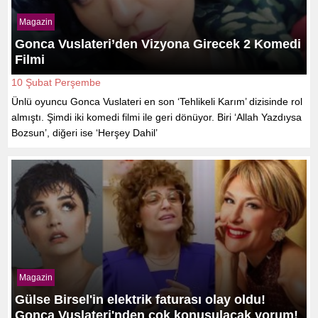
Magazin
Gonca Vuslateri’den Vizyona Girecek 2 Komedi
Filmi
10 Şubat Perşembe
Ünlü oyuncu Gonca Vuslateri en son ‘Tehlikeli Karım’ dizisinde rol
almıştı. Şimdi iki komedi filmi ile geri dönüyor. Biri ‘Allah Yazdıysa
Bozsun’, diğeri ise ‘Herşey Dahil’
Magazin
Gülse Birsel'in elektrik faturası olay oldu!
Gonca Vuslateri'nden çok konuşulacak yorum!