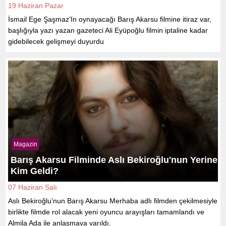
19 Haziran Pazar
İsmail Ege Şaşmaz’In oynayacağı Barış Akarsu filmine itiraz var,
başlığıyla yazı yazan gazeteci Ali Eyüpoğlu filmin iptaline kadar
gidebilecek gelişmeyi duyurdu
Magazin
Barış Akarsu Filminde Aslı Bekiroğlu'nun Yerine
Kim Geldi?
07 Haziran Salı
Aslı Bekiroğlu’nun Barış Akarsu Merhaba adlı filmden çekilmesiyle
birlikte filmde rol alacak yeni oyuncu arayışları tamamlandı ve
Almila Ada ile anlaşmaya varıldı.