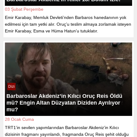
03 Şubat Perşembe
Emir Karabay, Memluk Devleti’nden Barbaros hanedanının yok
edilmesi için tam yetki alır. Oruç’u teslim almaya zorlamak isteyen
Emir Karabay, Esma ve Hüma Hatun’u tutuklatır.
Dizi
Barbaroslar Akdeniz’in Kılıcı Oruç Reis Öldü
mü? Engin Altan Düzyatan Diziden Ayrılıyor
mu?
28 Ocak Cuma
TRT1’in sevilen yapımlarından Barbaroslar Akdeniz’in Kılıcı
dizisinin fragmanı yayınlandı, fragmanda Oruç Reis şehit olduğu