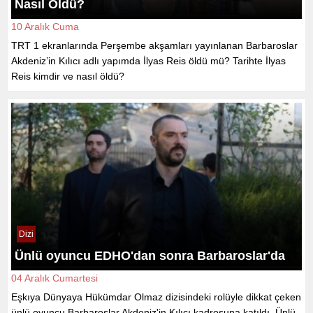
Nasıl Öldü?
10 Aralık Cuma
TRT 1 ekranlarında Perşembe akşamları yayınlanan Barbaroslar
Akdeniz’in Kılıcı adlı yapımda İlyas Reis öldü mü? Tarihte İlyas
Reis kimdir ve nasıl öldü?
Dizi
Ünlü oyuncu EDHO'dan sonra Barbaroslar'da
04 Aralık Cumartesi
Eşkıya Dünyaya Hükümdar Olmaz dizisindeki rolüyle dikkat çeken
ünlü oyuncu Barbaroslar Akdeniz'in Kılıcı kadrosuna katıldı. Ünlü