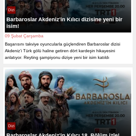
Dizi
Barbaroslar Akdeniz'in Kılıcı dizisine yeni bir
isim!
09 Şubat Çarşamba
Başarısını takviye oyuncularla güçlendiren Barbaroslar dizisi
Akdeniz’i Türk gölü haline getiren dört kardeşin hikayesini
anlatıyor. Reyting şampiyonu diziye yeni bir isim katıldı
Dizi
Barbaroslar Akdeniz'in Kılıcı 18. Bölüm izle!