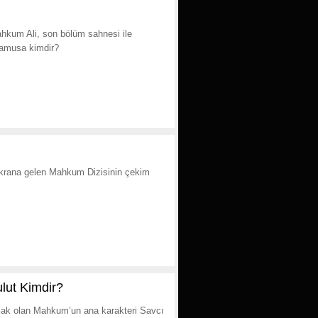
ahkum Ali, son bölüm sahnesi ile
llamusa kimdir?
ekrana gelen Mahkum Dizisinin çekim
lut Kimdir?
acak olan Mahkum’un ana karakteri Savcı