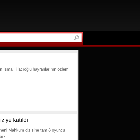
en İsmail Hacıoğlu hayranlarının özlemi
iye katıldı
tmeni Mahkum dizisine tam 8 oyuncu
ar?