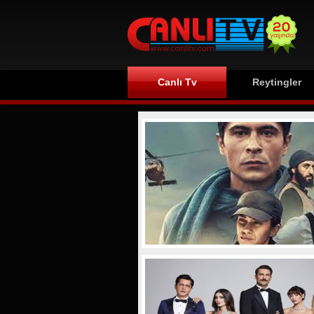
Canlı Tv
Reytingler