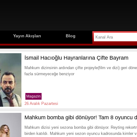
Yayın Akışları
Blog
İsmail Hacıoğlu Hayranlarına Çifte Bayram
Mahkum dizinsinin ardından çifte projeyle(film ve dizi) geri dön
fazla sürmeyeceğe benziyor
Magazin
26 Aralık Pazartesi
Mahkum bomba gibi dönüyor! Tam 8 oyuncu diz
Mahkum dizisi yeni sezona bomba gibi dönüyor. Reyting rekor
birden katıldı. Mahkum yeni sezon oyuncu kadrosunda kimler v