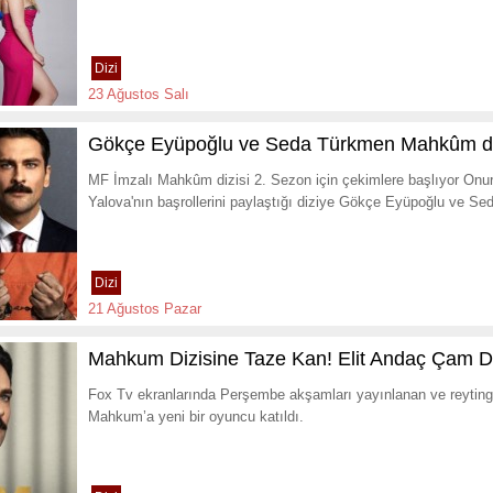
Dizi
23 Ağustos Salı
Gökçe Eyüpoğlu ve Seda Türkmen Mahkûm dizi
MF İmzalı Mahkûm dizisi 2. Sezon için çekimlere başlıyor Onur
Yalova'nın başrollerini paylaştığı diziye Gökçe Eyüpoğlu ve Se
Dizi
21 Ağustos Pazar
Mahkum Dizisine Taze Kan! Elit Andaç Çam Di
Fox Tv ekranlarında Perşembe akşamları yayınlanan ve reytingl
Mahkum’a yeni bir oyuncu katıldı.