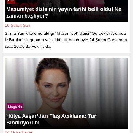
Masumiyet dizisinin yayın tarihi belli oldu! Ne
zaman başlıyor?
16 Şubat Salı
Sırma Yanık kaleme aldığı “Masumiyet” dizisi “Gerçekler Ardında
İz Bırakır” sloganının yer aldığı ilk bölümüyle 24 Şubat Çarşamba
saat 20.00’de Fox Tv’de.
Magazin
Hülya Avşar’dan Flaş Açıklama: Tur
Bindiriyorum
24 Ocak Pazar