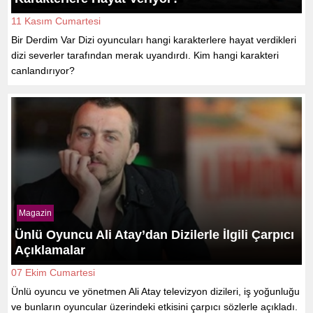
11 Kasım Cumartesi
Bir Derdim Var Dizi oyuncuları hangi karakterlere hayat verdikleri
dizi severler tarafından merak uyandırdı. Kim hangi karakteri
canlandırıyor?
Magazin
Ünlü Oyuncu Ali Atay’dan Dizilerle İlgili Çarpıcı
Açıklamalar
07 Ekim Cumartesi
Ünlü oyuncu ve yönetmen Ali Atay televizyon dizileri, iş yoğunluğu
ve bunların oyuncular üzerindeki etkisini çarpıcı sözlerle açıkladı.