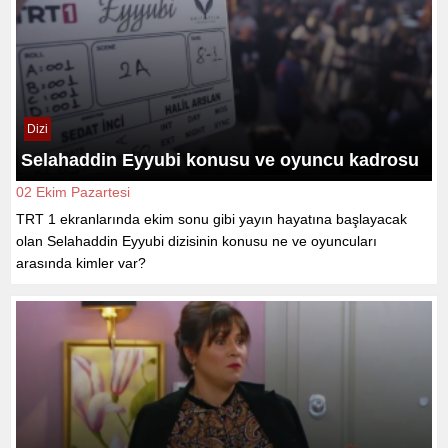
Dizi
Selahaddin Eyyubi konusu ve oyuncu kadrosu
02 Ekim Pazartesi
TRT 1 ekranlarında ekim sonu gibi yayın hayatına başlayacak
olan Selahaddin Eyyubi dizisinin konusu ne ve oyuncuları
arasında kimler var?