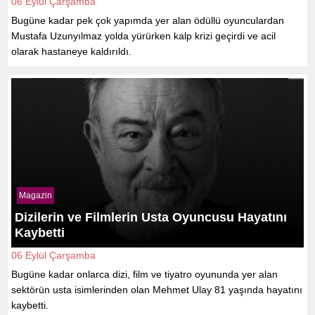
06 Eylül Çarşamba
Bugüne kadar pek çok yapımda yer alan ödüllü oyunculardan
Mustafa Uzunyılmaz yolda yürürken kalp krizi geçirdi ve acil
olarak hastaneye kaldırıldı.
Magazin
Dizilerin ve Filmlerin Usta Oyuncusu Hayatını
Kaybetti
06 Eylül Çarşamba
Bugüne kadar onlarca dizi, film ve tiyatro oyununda yer alan
sektörün usta isimlerinden olan Mehmet Ulay 81 yaşında hayatını
kaybetti.