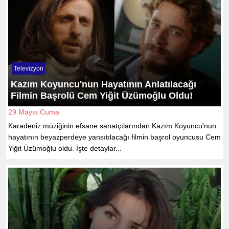
Televizyon
Kazım Koyuncu'nun Hayatının Anlatılacağı
Filmin Başrolü Cem Yiğit Üzümoğlu Oldu!
29 Mayıs Cuma
Karadeniz müziğinin efsane sanatçılarından Kazım Koyuncu'nun
hayatının beyazperdeye yansıtılacağı filmin başrol oyuncusu Cem
Yiğit Üzümoğlu oldu. İşte detaylar...