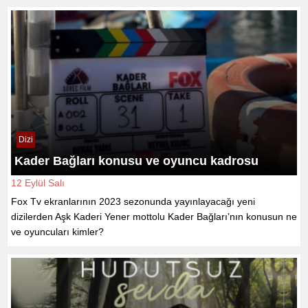
Dizi
Kader Bağları konusu ve oyuncu kadrosu
12 Eylül Salı
Fox Tv ekranlarının 2023 sezonunda yayınlayacağı yeni
dizilerden Aşk Kaderi Yener mottolu Kader Bağları’nın konusun ne
ve oyuncuları kimler?