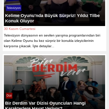
Televizyon
Kelime Oyunu'nda Büyük Sürpriz! Yıldız Tilbe
Konuk Oluyor
30 Kasım Cumartesi
Televizyon dünyasının en sevilen yarışma programlarından biri
olan Kelime Oyunu bu kez sürpriz bir konukla izleyicilerinin
karşısına çıkacak. İşte detaylar...
Dizi
Bir Derdim Var Dizisi Oyuncuları Hangi
Karakterlere Hayat Veriyor?