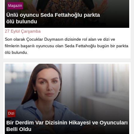
Magazin
Ünlü oyuncu Seda Fettahoğlu parkta
ölü bulundu
27 Eylül Çarşamba
Son olarak Çocuklar Duymasın dizisinde rol alan ve dizi ve
filmlerin başarılı oyuncusu olan Seda Fettahoğlu bugün bir parkta
ölü bulundu.
Dizi
Bir Derdim Var Dizisinin Hikayesi ve Oyuncuları
Belli Oldu