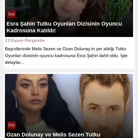
Dizi
Esra Şahin Tutku Oyunları Dizisinin Oyuncu
Kadrosuna Katıldı!
13 Kasım Perşembe
Başrollerinde Melis Sezen ve Ozan Dolunay'ın yer aldığı Tutku
Oyunları dizisinin oyuncu kadrosuna Esra Şahin dahil oldu. İşte
detaylar...
Dizi
Ozan Dolunay ve Melis Sezen Tutku