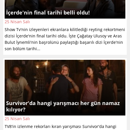
İçerde'nin final tarihi belli oldu!
25 Nisan Salı
Show Tv'nin izleyenleri ekranlara kilitlediği reyting rekortmeni
dizisi İçerde'nin final tarihi oldu. İşte Çağatay Ulusoy ve Aras
Bulut İynemli'nin başrolünü paylaştığı başarılı dizi İçerde'nin
son bölüm tarihi...
Survivor'da hangi yarışmacı her gün namaz
kılıyor?
25 Nisan Salı
TV8'in izlenme rekorları kıran yarışması Survivor'da hangi