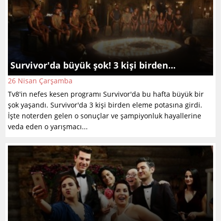
Survivor'da büyük şok! 3 kişi birden...
26 Nisan Çarşamba
Tv8'in nefes kesen programı Survivor'da bu hafta büyük bir
şok yaşandı. Survivor'da 3 kişi birden eleme potasına girdi.
İşte noterden gelen o sonuçlar ve şampiyonluk hayallerine
veda eden o yarışmacı...