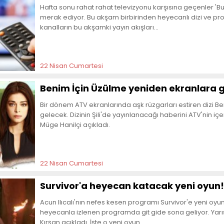
Hafta sonu rahat rahat televizyonu karşısına geçenler 'Bu
merak ediyor. Bu akşam birbirinden heyecanlı dizi ve pr
kanalların bu akşamki yayın akışları...
22 Nisan Cumartesi
Benim İçin Üzülme yeniden ekranlara g
Bir dönem ATV ekranlarında aşk rüzgarları estiren dizi Be
gelecek. Dizinin Şili'de yayınlanacağı haberini ATV'nin i
Müge Hanilçi açıkladı.
22 Nisan Cumartesi
Survivor'a heyecan katacak yeni oyun!
Acun Ilıcalı'nın nefes kesen programı Survivor'e yeni oy
heyecanla izlenen programda git gide sona geliyor. Yar
Kırşan açıkladı. İşte o yeni oyun...