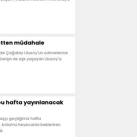
istten müdahale
inde Çağatay Ulusoy'un sahnelerine
Sarışın ile aşk yaşayan Ulusoy'a
u hafta yayınlanacak
vaşçı geçtiğimiz hafta
 2. bölümü heyecanla beklerken
i.