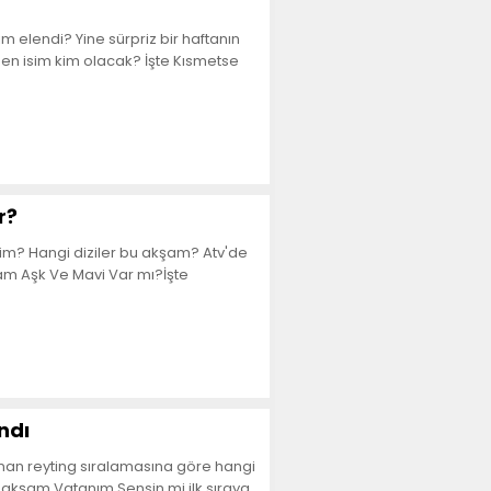
 elendi? Yine sürpriz bir haftanın
en isim kim olacak? İşte Kısmetse
r?
rim? Hangi diziler bu akşam? Atv'de
şam Aşk Ve Mavi Var mı?İşte
ndı
klanan reyting sıralamasına göre hangi
n akşam Vatanım Sensin mi ilk sıraya