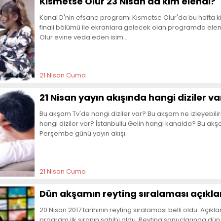
Kısmetse Olur 23 Nisan'da kim elendi?
Kanal D'nin efsane programı Kısmetse Olur'da bu hafta kim
finali bölümü ile ekranlara gelecek olan programda elen
Olur evine veda eden isim...
21 Nisan Cuma
21 Nisan yayın akışında hangi diziler va
Bu akşam Tv'de hangi diziler var? Bu akşam ne izleyebili
hangi diziler var? İstanbullu Gelin hangi kanalda? Bu ak
Perşembe günü yayın akışı.
21 Nisan Cuma
Dün akşamın reyting sıralaması açıkla
20 Nisan 2017 tarihinin reyting sıralaması belli oldu. Açı
program ilk sıranın sahibi oldu. Reyting sonuçlarında dü