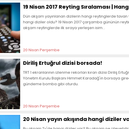
19 Nisan 2017 Reyting Sıralaması | Hangi 
Dün akşam yayınlanan dizilerin hangi reytinglerde tavan
hangi diziler oldu? 19 Nisan 2017 çarşamba gününün reytin
akşam reytinglerde ilk sıraya yerleşen isim...
20 Nisan Perşembe
Diriliş Ertuğrul dizisi borsada!
TRT 1 ekranlarının izlenme rekorları kıran dizisi Diriliş Ertu
Yönetim Kurulu Başkanı Himmet Karadağ'ın borsaya girecek 
gündeme bomba gibi oturdu.
20 Nisan Perşembe
20 Nisan yayın akışında hangi diziler v
Bu akşam Tv'de hangi diziler var? Bu akşam ne izleyebili