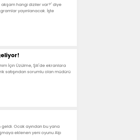
 akşam hangi diziler var?' diye
ogramlar yayınlanacak. İşte
eliyor!
nim İçin Üzülme, Şili'de ekranlara
çerik satışından sorumlu olan müdürü
un geldi. Ocak ayından bu yana
ışmaya eklenen yeni oyunu Alp