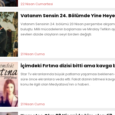
22 Nisan Cumartesi
Vatanım Sensin 24. Bölümde Yine Heye
Vatanım Sensinin 24. bölümü 20 Nisan perşembe akşamı K
buluştu. Milli mücadelenin başlaması ve Miralay Tefikin 
sevlien dizide olayların seyri birden değişti.
21 Nisan Cuma
İçimdeki Fırtına dizisi bitti ama kavga
Star Tv ekranlarında büyük patlama yaşaması beklenen dizi
süre önce ekranlara veda etti. Fakat dizinin bitmesi kav
konu ile ilgili olan Medyatava'nın o haberi..
21 Nisan Cuma