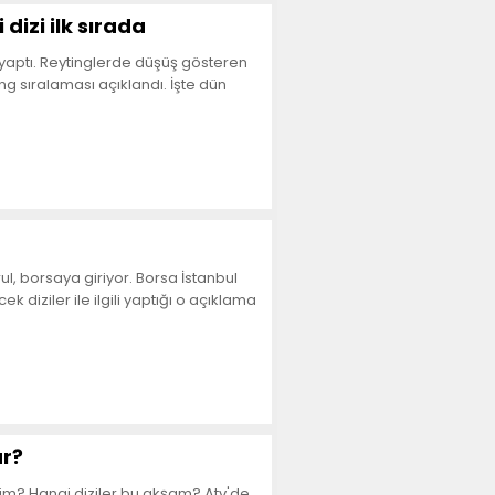
dizi ilk sırada
 yaptı. Reytinglerde düşüş gösteren
g sıralaması açıklandı. İşte dün
ğrul, borsaya giriyor. Borsa İstanbul
diziler ile ilgili yaptığı o açıklama
ar?
rim? Hangi diziler bu akşam? Atv'de