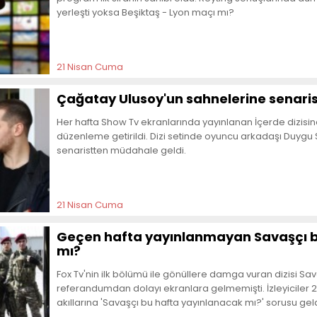
yerleşti yoksa Beşiktaş - Lyon maçı mı?
21 Nisan Cuma
Çağatay Ulusoy'un sahnelerine senar
Her hafta Show Tv ekranlarında yayınlanan İçerde dizis
düzenleme getirildi. Dizi setinde oyuncu arkadaşı Duygu 
senaristten müdahale geldi.
21 Nisan Cuma
Geçen hafta yayınlanmayan Savaşçı b
mı?
Fox Tv'nin ilk bölümü ile gönüllere damga vuran dizisi Sa
referandumdan dolayı ekranlara gelmemişti. İzleyiciler
akıllarına 'Savaşçı bu hafta yayınlanacak mı?' sorusu geld