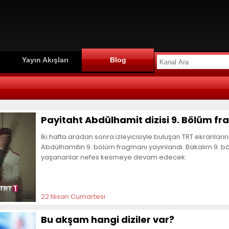
Yayın Akışları
Blog
Payitaht Abdülhamit dizisi 9. Bölüm f
İki hafta aradan sonra izleyicisiyle buluşan TRT ekranlarını
Abdülhamitin 9. bölüm fragmanı yayınlandı. Bakalım 9. 
yaşananlar nefes kesmeye devam edecek.
22 Nisan Cumartesi
Bu akşam hangi diziler var?