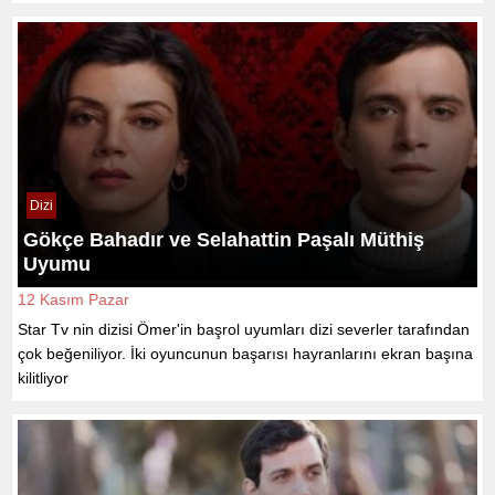
Dizi
Gökçe Bahadır ve Selahattin Paşalı Müthiş
Uyumu
12 Kasım Pazar
Star Tv nin dizisi Ömer'in başrol uyumları dizi severler tarafından
çok beğeniliyor. İki oyuncunun başarısı hayranlarını ekran başına
kilitliyor