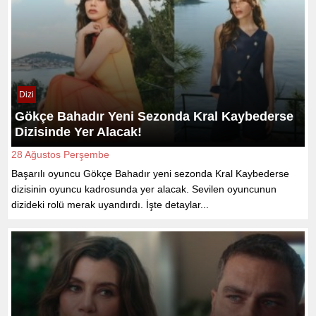
Dizi
Gökçe Bahadır Yeni Sezonda Kral Kaybederse
Dizisinde Yer Alacak!
28 Ağustos Perşembe
Başarılı oyuncu Gökçe Bahadır yeni sezonda Kral Kaybederse
dizisinin oyuncu kadrosunda yer alacak. Sevilen oyuncunun
dizideki rolü merak uyandırdı. İşte detaylar...