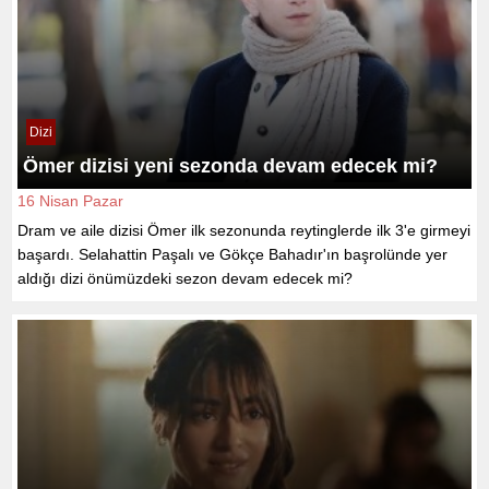
Dizi
Ömer dizisi yeni sezonda devam edecek mi?
16 Nisan Pazar
Dram ve aile dizisi Ömer ilk sezonunda reytinglerde ilk 3'e girmeyi
başardı. Selahattin Paşalı ve Gökçe Bahadır'ın başrolünde yer
aldığı dizi önümüzdeki sezon devam edecek mi?