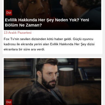
Dizi
Evlilik Hakkında Her Şey Neden Yok? Yeni
Bölüm Ne Zaman?
13 Aralık Pazartesi
Fox Tv'nin sevilen dizisinden kötü haber geldi. Güçlü oyuncu
kadrosu ile ekranda yerini alan Evlilik Hakkında Her Şey dizisi
ekranlara bir süre ara verdi.
Dizi