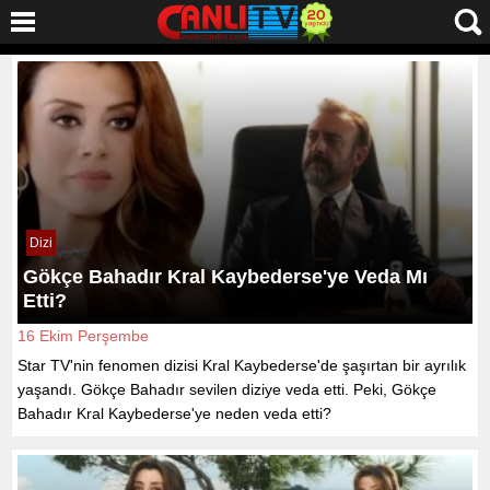
Dizi
Gökçe Bahadır Kral Kaybederse'ye Veda Mı
Etti?
16 Ekim Perşembe
Star TV'nin fenomen dizisi Kral Kaybederse'de şaşırtan bir ayrılık
yaşandı. Gökçe Bahadır sevilen diziye veda etti. Peki, Gökçe
Bahadır Kral Kaybederse'ye neden veda etti?