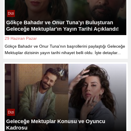
Dizi
Gökçe Bahadır ve Onur Tuna'yı Buluşturan
Geleceğe Mektuplar'ın Yayın Tarihi Açıklandı!
29 Haziran Pazar
Gökçe Bahadır ve Onur Tuna'nın başrollerini paylaştığı Geleceğe
Mektuplar dizisinin yayın tarihi nihayet belli oldu. İşte detaylar...
Dizi
Geleceğe Mektuplar Konusu ve Oyuncu
Kadrosu