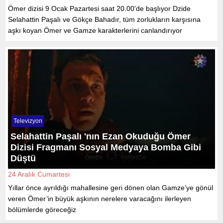
Ömer dizisi 9 Ocak Pazartesi saat 20.00'de başlıyor Dzide
Selahattin Paşalı ve Gökçe Bahadır, tüm zorlukların karşısına
aşkı koyan Ömer ve Gamze karakterlerini canlandırıyor
Televizyon
Selahattin Paşalı 'nın Ezan Okuduğu Ömer
Dizisi Fragmanı Sosyal Medyaya Bomba Gibi
Düştü
24 Aralık Cumartesi
Yıllar önce ayrıldığı mahallesine geri dönen olan Gamze’ye gönül
veren Ömer’in büyük aşkının nerelere varacağını ilerleyen
bölümlerde göreceğiz