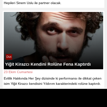
Hepileri Sinem Uslu ile partner olacak.
Dizi
Yiğit Kirazcı Kendini Rolüne Fena Kaptırdı
23 Ekim Cumartesi
Evlilik Hakkında Her Şey dizisinde ki performansı ile dikkat çeken
isim Yiğit Kirazcı kendisini Yıldırım karakterindeki rolüne kaptırdı.