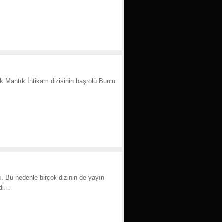
 Mantık İntikam dizisinin başrolü Burcu
. Bu nedenle birçok dizinin de yayın
rdi…