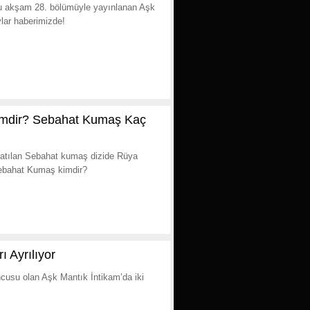
bu akşam 28. bölümüyle yayınlanan Aşk
ylar haberimizde!
imdir? Sebahat Kumaş Kaç
katılan Sebahat kumaş dizide Rüya
Sebahat Kumaş kimdir?
 Ayrılıyor
cusu olan Aşk Mantık İntikam’da iki