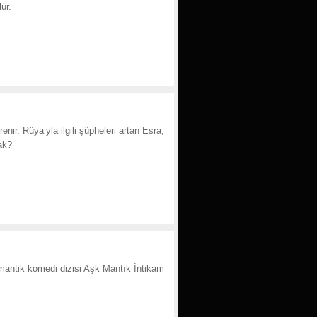
ür.
nir. Rüya’yla ilgili şüpheleri artan Esra,
ak?
antik komedi dizisi Aşk Mantık İntikam