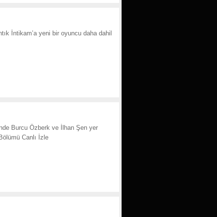
ık İntikam’a yeni bir oyuncu daha dahil
erinde Burcu Özberk ve İlhan Şen yer
Bölümü Canlı İzle