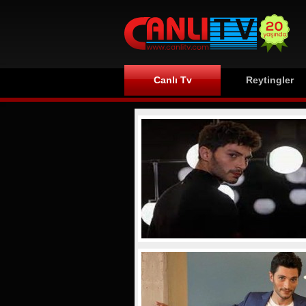
Canlı Tv
Reytingler