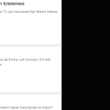
rı Ertelemesi
x Tv için hazırlanan Aşk Mantık İntikam
a da Esra’yı çok kırmıştır. Evi terk
er
nların hayatı karşılığında ne istiyor?