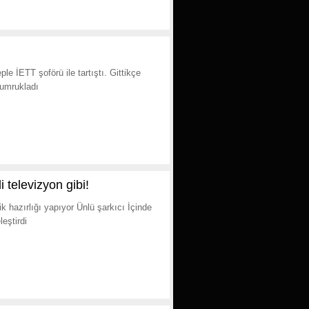
le İETT şoförü ile tartıştı. Gittikçe
yumrukladı
i televizyon gibi!
lik hazırlığı yapıyor Ünlü şarkıcı İçinde
eştirdi