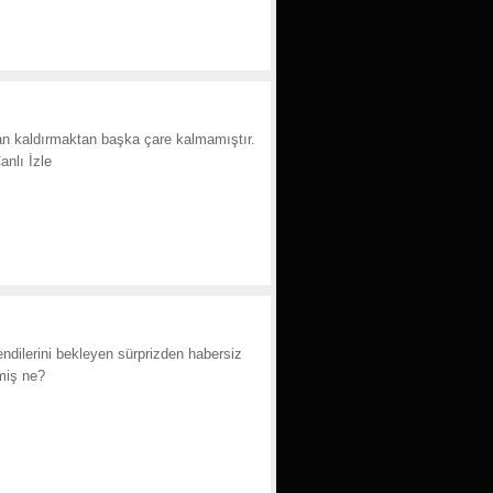
an kaldırmaktan başka çare kalmamıştır.
anlı İzle
endilerini bekleyen sürprizden habersiz
çmiş ne?