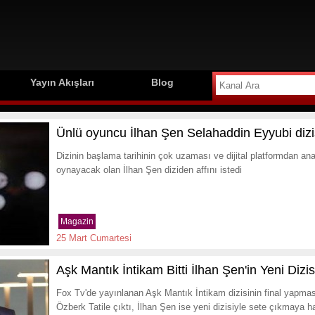
Yayın Akışları
Blog
Ünlü oyuncu İlhan Şen Selahaddin Eyyubi dizis
Dizinin başlama tarihinin çok uzaması ve dijital platformdan 
oynayacak olan İlhan Şen diziden affını istedi
Magazin
25 Mart Cumartesi
Aşk Mantık İntikam Bitti İlhan Şen'in Yeni Dizis
Fox Tv'de yayınlanan Aşk Mantık İntikam dizisinin final yapması
Özberk Tatile çıktı, İlhan Şen ise yeni dizisiyle sete çıkmaya ha