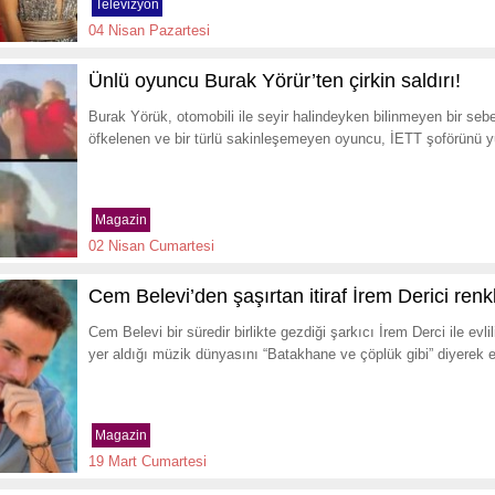
Televizyon
04 Nisan Pazartesi
Ünlü oyuncu Burak Yörür’ten çirkin saldırı!
Burak Yörük, otomobili ile seyir halindeyken bilinmeyen bir sebep
öfkelenen ve bir türlü sakinleşemeyen oyuncu, İETT şoförünü 
Magazin
02 Nisan Cumartesi
Cem Belevi’den şaşırtan itiraf İrem Derici renkl
Cem Belevi bir süredir birlikte gezdiği şarkıcı İrem Derci ile evli
yer aldığı müzik dünyasını “Batakhane ve çöplük gibi” diyerek el
Magazin
19 Mart Cumartesi