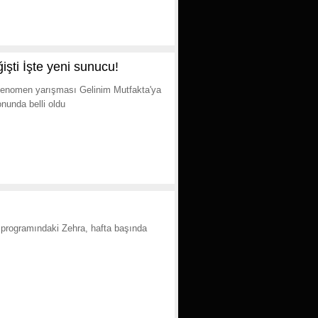
şti İşte yeni sunucu!
fenomen yarışması Gelinim Mutfakta'ya
nunda belli oldu
programındaki Zehra, hafta başında