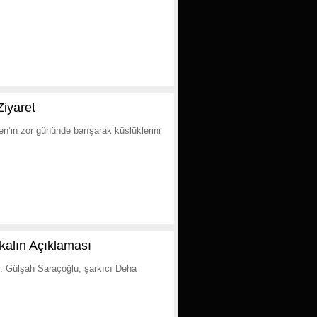
Ziyaret
en’in zor gününde barışarak küslüklerini
alın Açıklaması
. Gülşah Saraçoğlu, şarkıcı Deha