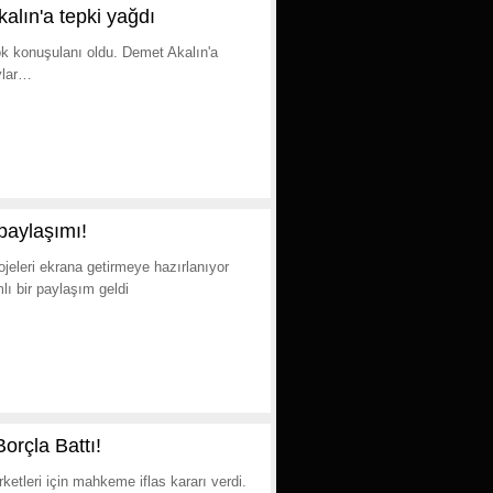
lın'a tepki yağdı
k konuşulanı oldu. Demet Akalın'a
aylar…
aylaşımı!
jeleri ekrana getirmeye hazırlanıyor
ı bir paylaşım geldi
orçla Battı!
ketleri için mahkeme iflas kararı verdi.