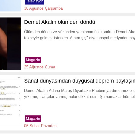
Televizyon
30 Ağustos Çarşamba
Demet Akalın ölümden döndü
Ölümden dönen ve yüzünden yaralanan ünlü şarkıcı Demet Akalın
tekneyle gelmek isterken. Alnım şiş" diye sosyal medyadan pa
Magazin
25 Ağustos Cuma
Sanat dünyasından duygusal deprem paylaşım
Demet Akalın:Adana Maraş Diyarbakır.Rabbim yardımcımız ols
yıkılmış…artçılar varmış.nolur dikkat edin. Şu namazlar hürmet
Magazin
06 Şubat Pazartesi