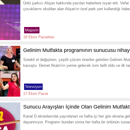
Ünlü şarkıcı Alişan hakkında yazılan haberlere isyan etti. Vefa
çocuklarını okuldan alan Alişan'ın özel park yeri kullandığı haber
Magazin
18 Ekim Pazartesi
Gelinim Mutfakta programının sunucusu nihayet
Sürekli el değiştiren, çeşitli çözüm öneriler getirilen Gelinim
kavuştu. Demet Akalın'ın yerine gelecek isim belli oldu ve ilk ta
Televizyon
17 Ekim Pazar
Sunucu Arayışları İçinde Olan Gelinim Mutfa
Kanal D ekranlarında yayınlanan ve hafta içi her gün ekrana g
dayanmıyor. Programı bundan sonra her hafta bir ünlünün sunaca