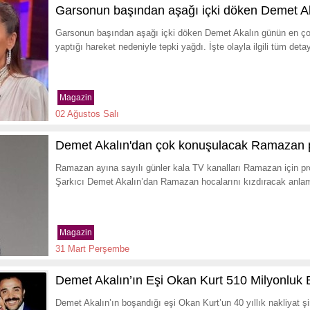
Garsonun başından aşağı içki döken Demet Aka
Garsonun başından aşağı içki döken Demet Akalın günün en ço
yaptığı hareket nedeniyle tepki yağdı. İşte olayla ilgili tüm det
Magazin
02 Ağustos Salı
Demet Akalın'dan çok konuşulacak Ramazan p
Ramazan ayına sayılı günler kala TV kanalları Ramazan için pro
Şarkıcı Demet Akalın’dan Ramazan hocalarını kızdıracak anlaml
Magazin
31 Mart Perşembe
Demet Akalın’ın Eşi Okan Kurt 510 Milyonluk B
Demet Akalın’ın boşandığı eşi Okan Kurt’un 40 yıllık nakliyat şir