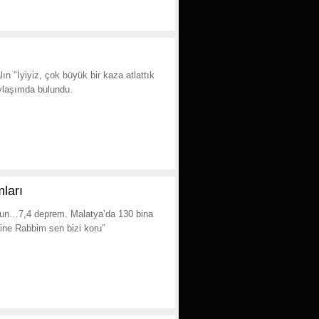
 "İyiyiz, çok büyük bir kaza atlattık
ylaşımda bulundu.
ları
un…7,4 deprem. Malatya’da 130 bina
ine Rabbim sen bizi koru”