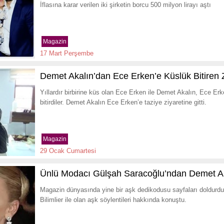
İflasına karar verilen iki şirketin borcu 500 milyon lirayı aştı
Magazin
17 Mart Perşembe
Demet Akalın’dan Ece Erken’e Küslük Bitiren 
Yıllardır birbirine küs olan Ece Erken ile Demet Akalın, Ece Erk
bitirdiler. Demet Akalın Ece Erken’e taziye ziyaretine gitti.
Magazin
29 Ocak Cumartesi
Ünlü Modacı Gülşah Saracoğlu’ndan Demet Ak
Magazin dünyasında yine bir aşk dedikodusu sayfaları doldurdu
Bilimlier ile olan aşk söylentileri hakkında konuştu.