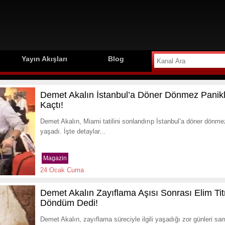
Yayın Akışları
Blog
Demet Akalın İstanbul’a Döner Dönmez Panikl
Kaçtı!
Demet Akalın, Miami tatilini sonlandırıp İstanbul’a döner dönm
yaşadı. İşte detaylar...
Magazin
24 Ocak Cuma
Demet Akalın Zayıflama Aşısı Sonrası Elim T
Döndüm Dedi!
Demet Akalın, zayıflama süreciyle ilgili yaşadığı zor günleri sa