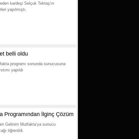
t eden kardeşi Selçuk Tektaş'ın
leri yapılmıştı.
 belli oldu
 Mutfakta programı sonunda sunucusuna
nıtımı yapıldı
kta Programından İlginç Çözüm
elen Gelinim Mutfakta’ya sunucu
ğı öğrenildi.