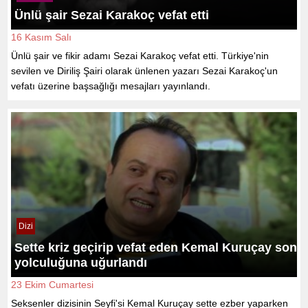
Ünlü şair Sezai Karakoç vefat etti
16 Kasım Salı
Ünlü şair ve fikir adamı Sezai Karakoç vefat etti. Türkiye'nin
sevilen ve Diriliş Şairi olarak ünlenen yazarı Sezai Karakoç'un
vefatı üzerine başsağlığı mesajları yayınlandı.
Dizi
Sette kriz geçirip vefat eden Kemal Kuruçay son
yolculuğuna uğurlandı
23 Ekim Cumartesi
Seksenler dizisinin Seyfi'si Kemal Kuruçay sette ezber yaparken