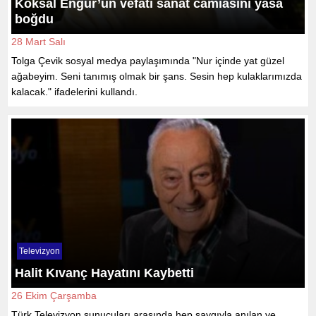
Köksal Engür’ün vefatı sanat camiasını yasa
boğdu
28 Mart Salı
Tolga Çevik sosyal medya paylaşımında "Nur içinde yat güzel
ağabeyim. Seni tanımış olmak bir şans. Sesin hep kulaklarımızda
kalacak." ifadelerini kullandı.
Televizyon
Halit Kıvanç Hayatını Kaybetti
26 Ekim Çarşamba
Türk Televizyon sunucuları arasında hep saygıyla anılan ve