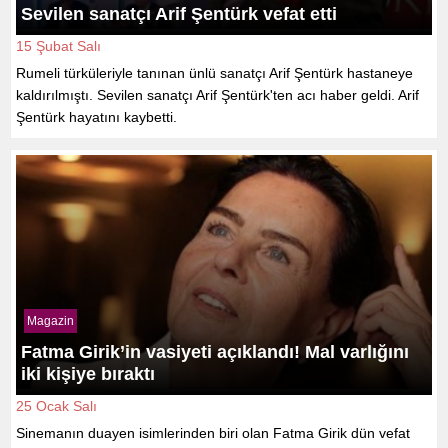
Sevilen sanatçı Arif Şentürk vefat etti
15 Şubat Salı
Rumeli türküleriyle tanınan ünlü sanatçı Arif Şentürk hastaneye
kaldırılmıştı. Sevilen sanatçı Arif Şentürk'ten acı haber geldi. Arif
Şentürk hayatını kaybetti.
Magazin
Fatma Girik’in vasiyeti açıklandı! Mal varlığını
iki kişiye bıraktı
25 Ocak Salı
Sinemanın duayen isimlerinden biri olan Fatma Girik dün vefat