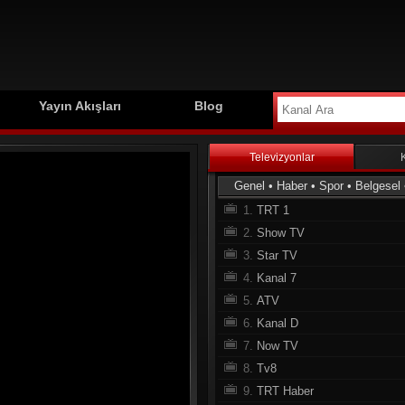
Yayın Akışları
Blog
Televizyonlar
Genel
•
Haber
•
Spor
•
Belgesel
1.
TRT 1
2.
Show TV
3.
Star TV
4.
Kanal 7
5.
ATV
6.
Kanal D
7.
Now TV
8.
Tv8
9.
TRT Haber