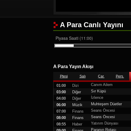
A Para Canlı Yayını
Piyasa Saati (11:00)
A Para Yayın Akışı
Ptesi
Salı
Çar.
Perş.
Canım Ailem
01:00
Dizi
Sır Küpü
03:00
Diğer
İzlence
04:00
Diğer
Muhteşem Düetler
06:00
Müzik
Seans Öncesi
07:00
Finans
Seans Öncesi
08:00
Finans
Yatırım Dünyası
08:55
Haber
Paranın Rotası
09:00
Finans