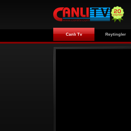
Canlı Tv
Reytingler