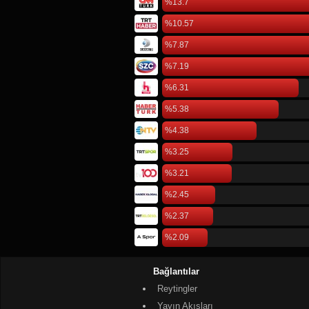
%13.7
%10.57
%7.87
%7.19
%6.31
%5.38
%4.38
%3.25
%3.21
%2.45
%2.37
%2.09
Bağlantılar
Reytingler
Yayın Akışları