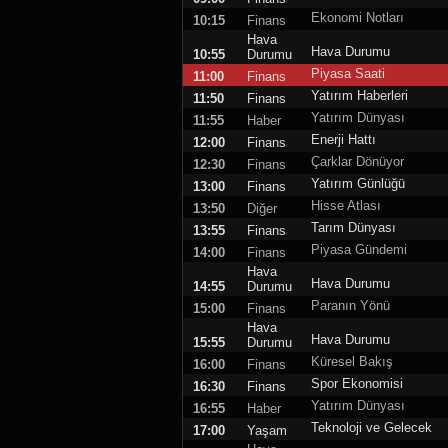
Ekonomi Notları
10:15
Finans
Hava
Hava Durumu
10:55
Durumu
Piyasa Saati
11:00
Finans
Yatırım Haberleri
11:50
Finans
Yatırım Dünyası
11:55
Haber
Enerji Hattı
12:00
Finans
Çarklar Dönüyor
12:30
Finans
Yatırım Günlüğü
13:00
Finans
Hisse Atlası
13:50
Diğer
Tarım Dünyası
13:55
Finans
Piyasa Gündemi
14:00
Finans
Hava
Hava Durumu
14:55
Durumu
Paranın Yönü
15:00
Finans
Hava
Hava Durumu
15:55
Durumu
Küresel Bakış
16:00
Finans
Spor Ekonomisi
16:30
Finans
Yatırım Dünyası
16:55
Haber
Teknoloji ve Gelecek
17:00
Yaşam