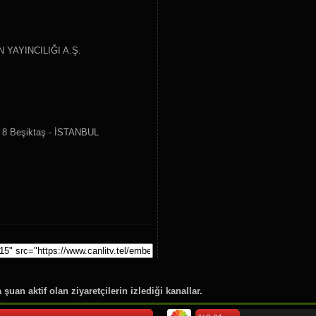
64.
Cem Tv
65.
Şaban TV
66.
GZT TV
YAYINCILIĞI A.Ş.
67.
Tv4
68.
Show Max
69.
Cine 1
70.
tv2
: 8 Beşiktaş - İSTANBUL
71.
TYT Türk
72.
Bi Kanal
73.
Ekotürk TV
74.
Tvnet
75.
TV 5
76.
24 Tv
77.
TBMM TV
78.
Kabe Tv
79.
Medine Tv
şuan aktif olan ziyaretçilerin izlediği kanallar.
80.
Lalegül Tv
81.
Rehber Tv