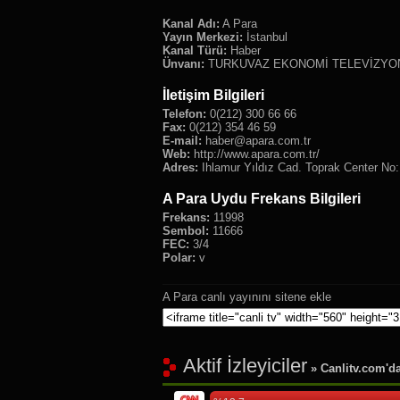
Kanal Adı:
A Para
Yayın Merkezi:
İstanbul
Kanal Türü:
Haber
Ünvanı:
TURKUVAZ EKONOMİ TELEVİZYON 
İletişim Bilgileri
Telefon:
0(212) 300 66 66
Fax:
0(212) 354 46 59
E-mail:
haber@apara.com.tr
Web:
http://www.apara.com.tr/
Adres:
Ihlamur Yıldız Cad. Toprak Center No
A Para Uydu Frekans Bilgileri
Frekans:
11998
Sembol:
11666
FEC:
3/4
Polar:
v
A Para canlı yayınını sitene ekle
Aktif İzleyiciler
» Canlitv.com'da 