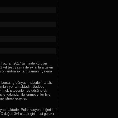
46.
ARB Güneş TV
47.
İsrail - ABD - İran Savaşı
48.
Lider Haber
49.
TGRT Haber
50.
KRT TV
51.
Ulusal Kanal
52.
Bengü Türk TV
53.
Bloomberg HT
54.
Akit TV
55.
Flash Haber Tv
Haziran 2017 tarihinde kurulan
 yıl test yayını ile ekranlara gelen
56.
Ülke TV
nı sonlandırarak tam zamanlı yayına
57.
İlke TV
 borsa, iş dünyası haberleri, analiz
58.
Tele1 TV
amları yer almaktadır. Sadece
59.
A Para
renmek isteyenleri de düşünerek
yle yakından ilgilenmeyenler bile
60.
Yol Tv
eliştirebilecekler.
61.
Neo Haber
62.
Telenews
yapmaktadır. Polarizasyon değeri ise
 değeri 3/4 olarak girilmesi gerekir
63.
Meltem TV