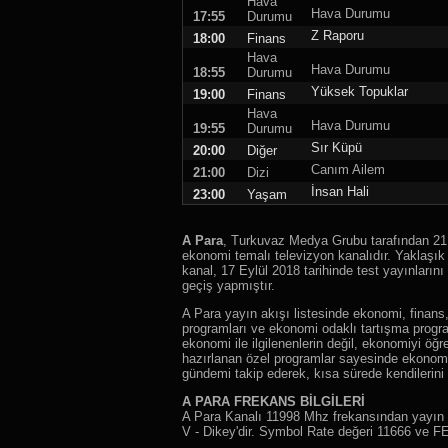
Hava
Hava Durumu
17:55
Durumu
Z Raporu
18:00
Finans
Hava
Hava Durumu
18:55
Durumu
Yüksek Topuklar
19:00
Finans
Hava
Hava Durumu
19:55
Durumu
Sır Küpü
20:00
Diğer
Canım Ailem
21:00
Dizi
İnsan Hali
23:00
Yaşam
A Para
, Turkuvaz Medya Grubu tarafından 21 
ekonomi temalı televizyon kanalıdır. Yaklaşık 1
kanal, 17 Eylül 2018 tarihinde test yayınları
geçiş yapmıştır.
A Para yayın akışı listesinde ekonomi, finans,
programları ve ekonomi odaklı tartışma progr
ekonomi ile ilgilenenlerin değil, ekonomiyi öğ
hazırlanan özel programlar sayesinde ekonomi
gündemi takip ederek, kısa sürede kendilerini g
A PARA FREKANS BİLGİLERİ
A Para Kanalı 11998 Mhz frekansından yayın 
V - Dikey'dir. Symbol Rate değeri 11666 ve FEC