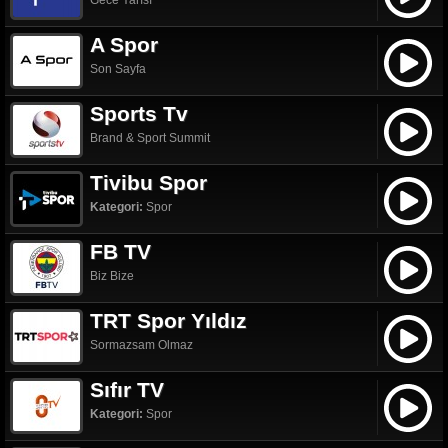
Gece Yarısı
A Spor
Son Sayfa
Sports Tv
Brand & Sport Summit
Tivibu Spor
Kategori:
Spor
FB TV
Biz Bize
TRT Spor Yıldız
Sormazsam Olmaz
Sıfır TV
Kategori:
Spor