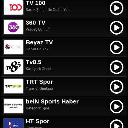
TV 100
Başak Şengül Ile Doğru Yorum
360 TV
Vazgeç Gönlüm
Beyaz TV
Ne Var Ne Yok
Tv8.5
Kategori:
Genel
TRT Spor
Transfer Günlüğü
beIN Sports Haber
Kategori:
Spor
HT Spor