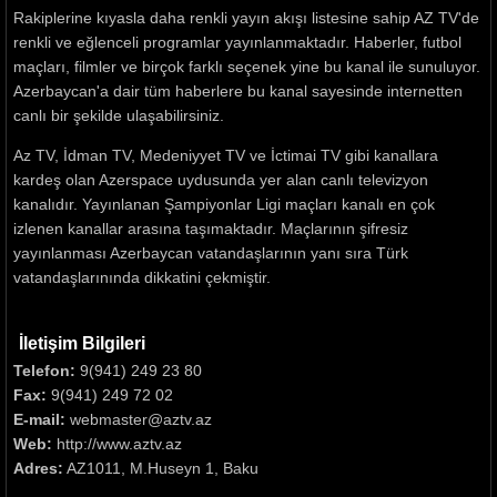
Rakiplerine kıyasla daha renkli yayın akışı listesine sahip AZ TV'de
renkli ve eğlenceli programlar yayınlanmaktadır. Haberler, futbol
maçları, filmler ve birçok farklı seçenek yine bu kanal ile sunuluyor.
Azerbaycan'a dair tüm haberlere bu kanal sayesinde internetten
canlı bir şekilde ulaşabilirsiniz.
Az TV, İdman TV, Medeniyyet TV ve İctimai TV gibi kanallara
kardeş olan Azerspace uydusunda yer alan canlı televizyon
kanalıdır. Yayınlanan Şampiyonlar Ligi maçları kanalı en çok
izlenen kanallar arasına taşımaktadır. Maçlarının şifresiz
yayınlanması Azerbaycan vatandaşlarının yanı sıra Türk
vatandaşlarınında dikkatini çekmiştir.
İletişim Bilgileri
Telefon:
9(941) 249 23 80
Fax:
9(941) 249 72 02
E-mail:
webmaster@aztv.az
Web:
http://www.aztv.az
Adres:
AZ1011, M.Huseyn 1, Baku