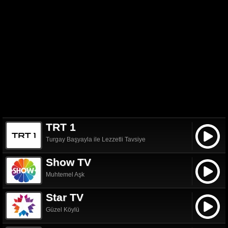
TRT 1
Turgay Başyayla ile Lezzetli Tavsiye
Show TV
Muhtemel Aşk
Star TV
Güzel Köylü