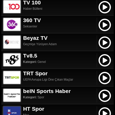
TV 100
Haber Bülteni
360 TV
Seksenler
Beyaz TV
Geçmişe Yürüyen Adam
Tv8.5
Kategori:
Genel
TRT Spor
UEFA Avrupa Ligi Öne Çıkan Maçlar
beIN Sports Haber
Kategori:
Spor
HT Spor